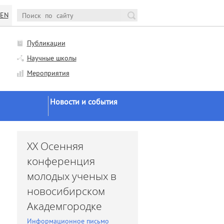
EN
Публикации
Научные школы
Мероприятия
Новости и события
Новости Минобрнауки и
РАН
и
XX Осенняя
Научная жизнь
конференция
Конференции и семинары
молодых ученых в
Заседания ученого совета
новосибирском
Заседания диссоветов
Академгородке
Экспертное мнение
Информационное письмо