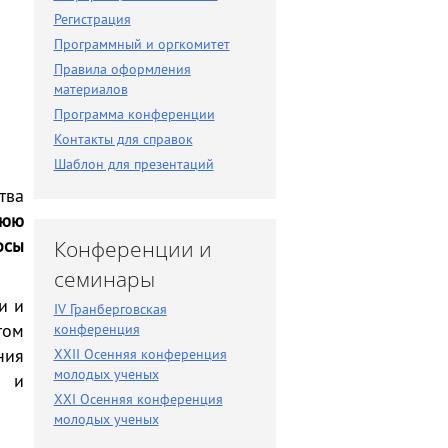
Разное
Регистрация
Поиск по новостям
Программный и оргкомитет
Правила оформления
материалов
Программа конференции
Контакты для справок
Шаблон для презентаций
тва
нюю
осы
Конференции и
семинары
и и
IV Гранберговская
том
конференция
ния
XXII Осенняя конференция
молодых ученых
Н и
XXI Осенняя конференция
молодых ученых