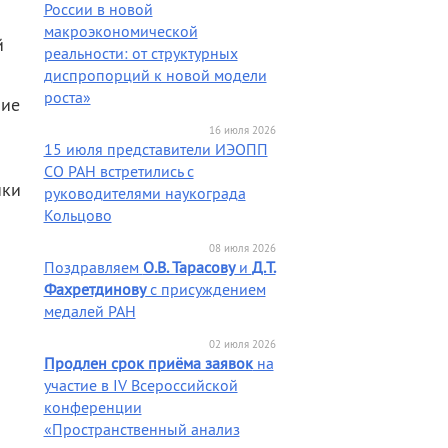
России в новой
а
макроэкономической
й
реальности: от структурных
диспропорций к новой модели
роста»
ние
16 июля 2026
15 июля представители ИЭОПП
СО РАН встретились с
ики
руководителями наукограда
Кольцово
08 июля 2026
Поздравляем
О.В. Тарасову
и
Д.Т.
Фахретдинову
с присуждением
медалей РАН
02 июля 2026
Продлен срок приёма заявок
на
участие в IV Всероссийской
конференции
«Пространственный анализ