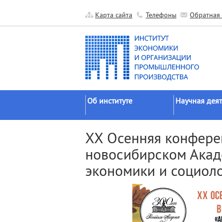
Карта сайта
Телефоны
Обратная 
Об институте
Научная деят
Краткие сведения
Направления
XX Осенняя конфере
исследований
Официальные документы
новосибирском Акад
Основные резу
История
экономики и социол
Прикладные р
Руководство
Гранты
Научные подразделения
Научные школ
Прочие подразделения
Экспедиции
Издательская