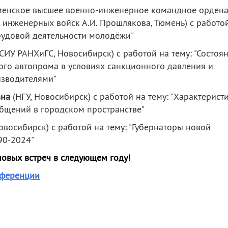
менское высшее военно-инженерное командное орден
инженерных войск А.И. Прошлякова, Тюмень) с работо
трудовой деятельности молодёжи"
(СИУ РАНХиГС, Новосибирск) с работой на тему: "Состоя
ого автопрома в условиях санкционного давления и
изводителями"
вна
(НГУ, Новосибирск) с работой на тему: "Характерист
щений в городском пространстве"
овосибирск) с работой на тему: "Губернаторы новой
90-2024"
овых встреч в следующем году!
нференции