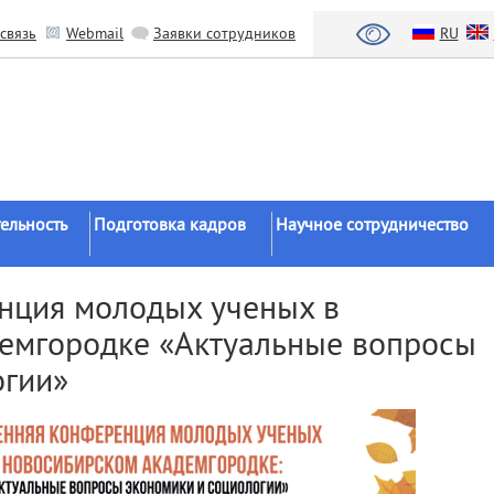
связь
Webmail
Заявки сотрудников
RU
ельность
Подготовка кадров
Научное сотрудничество
Аспирантура
Научные институты
нция молодых ученых в
Докторантура
Национальный проект «Наука 
емгородке «Актуальные вопросы
льтаты
университеты»
Соискательство
огии»
азработки
Органы власти
Диссертационные
советы
Бизнес
ы
Целевое обучение
Зарубежные организации