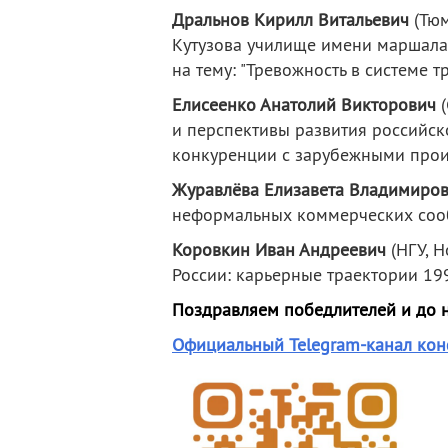
Дральнов Кирилл Витальевич
(Тю
Кутузова училище имени маршала 
на тему: "Тревожность в системе 
Елисеенко Анатолий Викторович
и перспективы развития российск
конкуренции с зарубежными про
Журавлёва Елизавета Владимиро
неформальных коммерческих сооб
Коровкин Иван Андреевич
(НГУ, Н
России: карьерные траектории 19
Поздравляем победлителей и до н
Официальный Telegram-канал ко