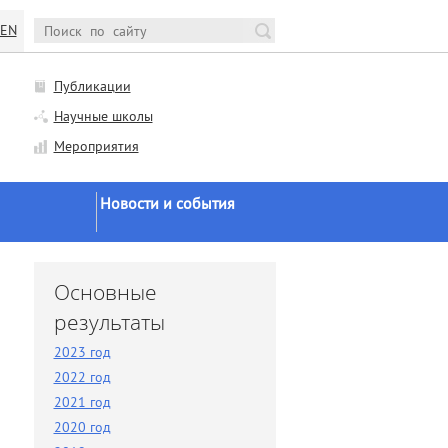
EN
Публикации
Научные школы
Мероприятия
Новости и события
Новости Минобрнауки и
РАН
и
Основные
Научная жизнь
результаты
Конференции и семинары
2023 год
Заседания ученого совета
2022 год
Заседания диссоветов
2021 год
2020 год
Экспертное мнение