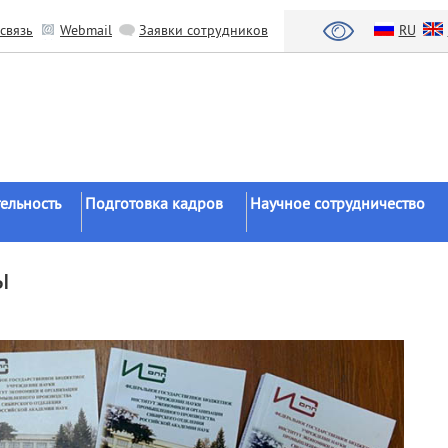
связь
Webmail
Заявки сотрудников
RU
ельность
Подготовка кадров
Научное сотрудничество
Аспирантура
Научные институты
ы
Докторантура
Национальный проект «Наука 
льтаты
университеты»
Соискательство
азработки
Органы власти
Диссертационные
советы
Бизнес
ы
Целевое обучение
Зарубежные организации