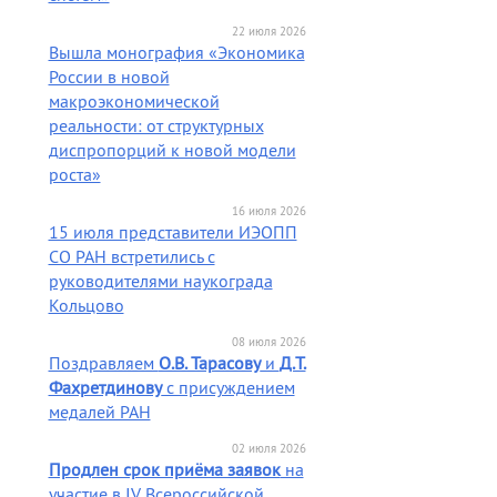
22 июля 2026
Вышла монография «Экономика
России в новой
макроэкономической
реальности: от структурных
диспропорций к новой модели
роста»
16 июля 2026
15 июля представители ИЭОПП
СО РАН встретились с
руководителями наукограда
Кольцово
08 июля 2026
Поздравляем
О.В. Тарасову
и
Д.Т.
Фахретдинову
с присуждением
медалей РАН
02 июля 2026
Продлен срок приёма заявок
на
участие в IV Всероссийской