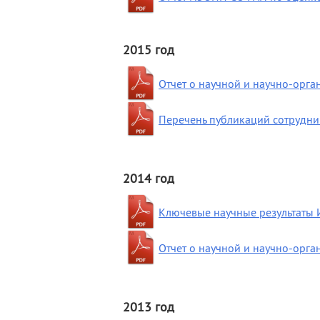
2015 год
Отчет о научной и научно-орг
Перечень публикаций сотрудник
2014 год
Ключевые научные результаты 
Отчет о научной и научно-орг
2013 год