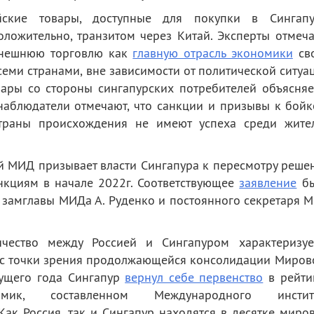
ские товары, доступные для покупки в Сингапу
положительно, транзитом через Китай. Эксперты отмеча
внешнюю торговлю как
главную отрасль экономики
св
семи странами, вне зависимости от политической ситуа
вары со стороны сингапурских потребителей объясняе
наблюдатели отмечают, что санкции и призывы к бойк
страны происхождения не имеют успеха среди жите
й МИД призывает власти Сингапура к пересмотру реше
нкциям в начале 2022г. Соответствующее
заявление
бы
 замглавы МИДа А. Руденко и постоянного секретаря 
ичество между Россией и Сингапуром характеризуе
 с точки зрения продолжающейся консолидации Миров
екущего года Сингапур
вернул себе первенство
в рейти
номик, составленном Международного инстит
 Как Россия, так и Сингапур находятся в десятке миро