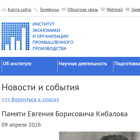
Карта сайта
Телефоны
Обратная связь
Webmail
Зая
Об институте
Научная деятельность
Подготовка
Краткие сведения
Направления
Аспирантура
Новости и события
исследований
Официальные документы
Докторантур
Основные результаты
<<< Вернуться к списку
История
Соискательс
Прикладные разработки
Руководство
Диссертаци
Памяти Евгения Борисовича Кибалова
Гранты
советы
Научные подразделения
09 апреля 2026
Научные школы
Целевое обу
Прочие подразделения
Экспедиции
Издательская