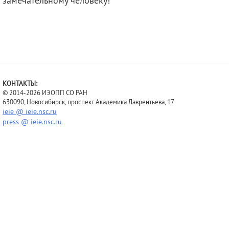
замечательному человеку!
КОНТАКТЫ:
© 2014-2026 ИЭОПП СО РАН
630090, Новосибирск, проспект Академика Лаврентьева, 17
ieie @ ieie.nsc.ru
press @ ieie.nsc.ru