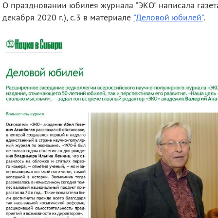
О праздновании юбилея журнала "ЭКО" написала газета
деятельность
Мероприятия
декабря 2020 г.), с.3 в материале
"Деловой юбилей"
.
Контакты
Публикации