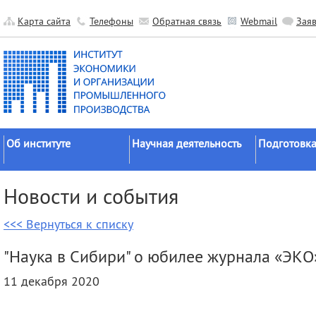
Карта сайта
Телефоны
Обратная связь
Webmail
Зая
Об институте
Научная деятельность
Подготовка
Краткие сведения
Направления
Аспирантура
Новости и события
исследований
Официальные документы
Докторантур
Основные результаты
<<< Вернуться к списку
История
Соискательс
Прикладные разработки
Руководство
Диссертаци
"Наука в Сибири" о юбилее журнала «ЭКО
Гранты
советы
Научные подразделения
11 декабря 2020
Научные школы
Целевое обу
Прочие подразделения
Экспедиции
Издательская