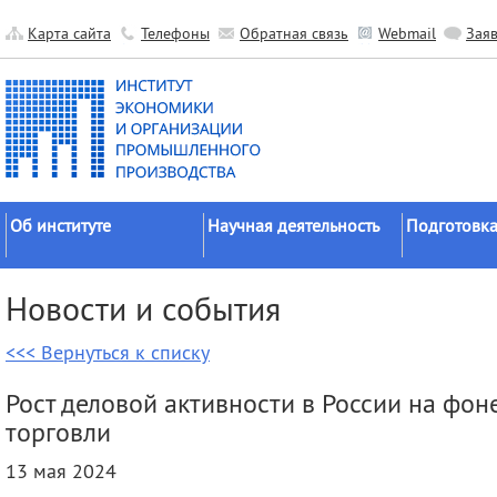
Карта сайта
Телефоны
Обратная связь
Webmail
Зая
Об институте
Научная деятельность
Подготовка
Краткие сведения
Направления
Аспирантура
Новости и события
исследований
Официальные документы
Докторантур
Основные результаты
<<< Вернуться к списку
История
Соискательс
Прикладные разработки
Руководство
Диссертаци
Рост деловой активности в России на фо
Гранты
советы
Научные подразделения
торговли
Научные школы
Целевое обу
Прочие подразделения
13 мая 2024
Экспедиции
Издательская