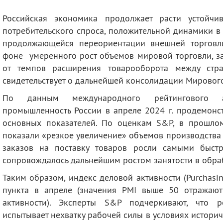
деятельность
Мероприятия
Российская экономика продолжает расти устойч
Контакты
Публикации
потребительского спроса, положительной динамики 
продолжающейся переориентации внешней торговли
фоне умеренного рост объемов мировой торговли, з
от темпов расширения товарооборота между стр
свидетельствует о дальнейшей консолидации Мировог
По данным международного рейтингового а
промышленность России в апреле 2024 г. продемон
основных показателей. По оценкам S&P, в прошло
показали «резкое увеличение» объемов производства 
заказов на поставку товаров росли самыми быст
сопровождалось дальнейшим ростом занятости в обра
Таким образом, индекс деловой активности (Purchasing
пункта в апреле (значения PMI выше 50 отражают
активности). Эксперты S&P подчеркивают, что р
испытывает нехватку рабочей силы в условиях историч