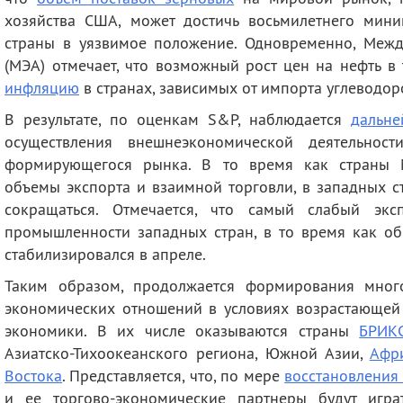
хозяйства США, может достичь восьмилетнего мини
страны в уязвимое положение. Одновременно, Между
(МЭА) отмечает, что возможный рост цен на нефть 
инфляцию
в странах, зависимых от импорта углеводор
В результате, по оценкам S&P, наблюдается
дальне
осуществления внешнеэкономической деятельнос
формирующегося рынка. В то время как страны 
объемы экспорта и взаимной торговли, в западных 
сокращаться. Отмечается, что самый слабый экс
промышленности западных стран, в то время как об
стабилизировался в апреле.
Таким образом, продолжается формирования мног
экономических отношений в условиях возрастающей
экономики. В их числе оказываются страны
БРИК
Азиатско-Тихоокеанского региона, Южной Азии,
Афр
Востока
. Представляется, что, по мере
восстановления
и ее торгово-экономические партнеры будут игра