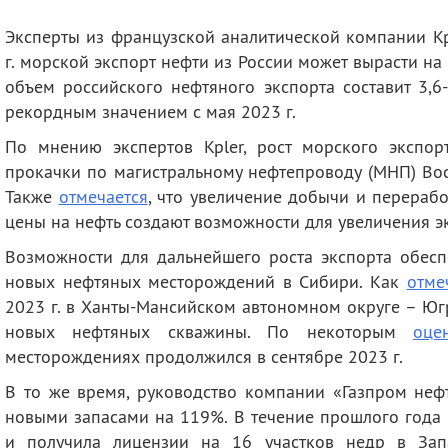
деятельность
Мероприятия
Эксперты из французской аналитической компании K
Контакты
Публикации
г. морской экспорт нефти из России может вырасти на
объем российского нефтяного экспорта составит 3,6-
рекордным значением с мая 2023 г.
По мнению экспертов Kpler, рост морского экспор
прокачки по магистральному нефтепроводу (МНП) Вос
Также
отмечается
, что увеличение добычи и перераб
цены на нефть создают возможности для увеличения 
Возможности для дальнейшего роста экспорта обеспе
новых нефтяных месторождений в Сибири. Как
отме
2023 г. в Ханты-Мансийском автономном округе – Юг
новых нефтяных скважины. По некоторым
оце
месторождениях продолжился в сентябре 2023 г.
В то же время, руководство компании «Газпром не
новыми запасами на 119%. В течение прошлого года
и получила лицензии на 16 участков недр в Зап