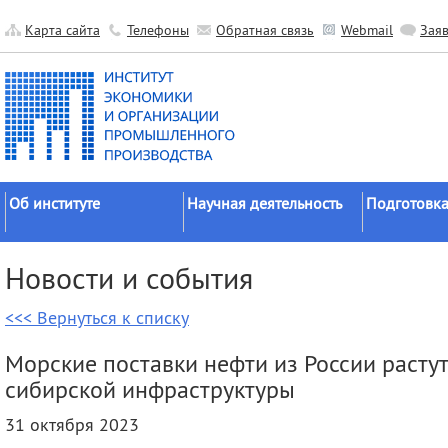
Карта сайта
Телефоны
Обратная связь
Webmail
Зая
Об институте
Научная деятельность
Подготовка
Краткие сведения
Направления
Аспирантура
Новости и события
исследований
Официальные документы
Докторантур
Основные результаты
<<< Вернуться к списку
История
Соискательс
Прикладные разработки
Руководство
Диссертаци
Морские поставки нефти из России растут
Гранты
советы
Научные подразделения
сибирской инфраструктуры
Научные школы
Целевое обу
Прочие подразделения
31 октября 2023
Экспедиции
Издательская