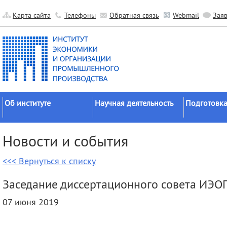
Карта сайта
Телефоны
Обратная связь
Webmail
Зая
Об институте
Научная деятельность
Подготовка
Краткие сведения
Направления
Аспирантура
Новости и события
исследований
Официальные документы
Докторантур
Основные результаты
<<< Вернуться к списку
История
Соискательс
Прикладные разработки
Руководство
Диссертаци
Заседание диссертационного совета ИЭО
Гранты
советы
Научные подразделения
07 июня 2019
Научные школы
Целевое обу
Прочие подразделения
Экспедиции
Издательская