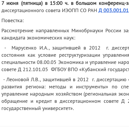
7 июня (пятница) в 15:00 ч. в
большом конференц-з
деятельность
Мероприятия
диссертационного совета ИЭОПП СО РАН
Д 003.001.01
Контакты
Публикации
Повестка:
Рассмотрение направленных Минобрнауки России з
кандидата экономических наук:
- Марусенко И.А., защитившей в 2012 г. диссерт
состояния как условие реструктуризации управле
специальности 08.00.05 Экономика и управление нар
совете Д 212.101.05 ФГБОУ ВПО «Кубанский государс
- Леоновой Л.В., защитившей в 2012 г. диссертацию
развития региона: методы и инструменты» по спе
управление народным хозяйством (региональная экон
обращение и кредит в диссертационном совете Д 
государственный университет».