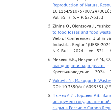
Reproduction of Natural Resou
10.1134/S1075700724700163 /
Vol. 35, Is. 5. – P. 627-635.)
Zinina O., Olentsova J., Yushko
to food losses and food waste
Web of Conferences. Ural Env
Industrial Region” (UESF-2024).
N.K. Bui. – 2024. – Vol. 531. 
Михеев Е.К., Никулин А.М., Ф
выгодно, то и надо делать.
– 
Крестьяноведение. – 2024. – 
Vukovic N., Makogon E. Waste-
DOI: 10.3390/su16093531 // Sus
Пыжев А.И., Гордеев Р.В., За
инструмент государственной
сырья в России = Carbon Regul