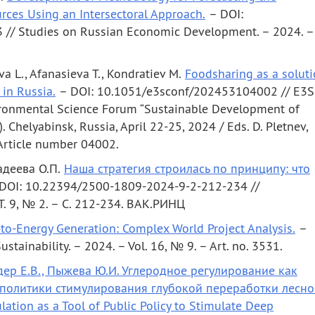
rces Using an Intersectoral Approach.
– DOI:
/ Studies on Russian Economic Development. – 2024. –
va L., Afanasieva T., Kondratiev M.
Foodsharing as a solut
 in Russia.
– DOI: 10.1051/e3sconf/202453104002 // E3S
ironmental Science Forum “Sustainable Development of
 Chelyabinsk, Russia, April 22-25, 2024 / Eds. D. Pletnev,
– Article number 04002.
адеева О.П.
Наша стратегия строилась по принципу: что
DOI: 10.22394/2500-1809-2024-9-2-212-234 //
Т. 9, № 2. – С. 212-234. ВАК.РИНЦ
to-Energy Generation: Complex World Project Analysis.
–
tainability. – 2024. – Vol. 16, № 9. – Art. no. 3531.
ндер Е.В., Пыжева Ю.И. Углеродное регулирование как
 политики стимулирования глубокой переработки лесно
ation as a Tool of Public Policy to Stimulate Deep