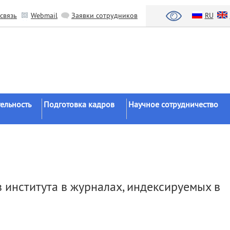
связь
Webmail
Заявки сотрудников
RU
ельность
Подготовка кадров
Научное сотрудничество
Аспирантура
Научные институты
Докторантура
Национальный проект «Наука 
льтаты
университеты»
Соискательство
азработки
Органы власти
Диссертационные
 института в журналах, индексируемых в
советы
Бизнес
ы
Целевое обучение
Зарубежные организации