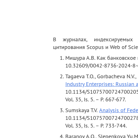
деятельность
Мероприятия
Контакты
Публикации
В журналах, индексируемых 
цитирования Scopus и Web of Sci
Мишура А.В. Как банковское 
10.32609/0042-8736-2024-8-6
Tagaeva T.O., Gorbacheva N.V.,
Industry Enterprises: Russian
10.1134/S1075700724700205 /
Vol. 35, Is. 5. – P. 667-677.
Sumskaya T.V.
Analysis of Fede
10.1134/S1075700724700278 /
Vol. 35, Is. 5. – P. 733-744.
Baranov A.O., Slepenkova Yu.