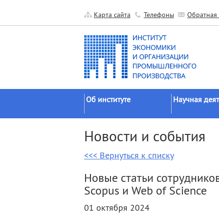
Карта сайта
Телефоны
Обратная 
Об институте
Научная деят
Краткие сведения
Направления
Новости и события
исследований
Официальные документы
Основные резу
<<< Вернуться к списку
История
Прикладные р
Руководство
Новые статьи сотрудников
Гранты
Научные подразделения
Scopus и Web of Science
Научные школ
Прочие подразделения
01 октября 2024
Экспедиции
Издательская