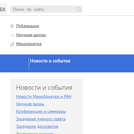
EN
Публикации
Научные школы
Мероприятия
Новости и события
Новости Минобрнауки и
РАН
и
Новости и события
Научная жизнь
Новости Минобрнауки и РАН
Конференции и семинары
Научная жизнь
Заседания ученого совета
Конференции и семинары
Заседания ученого совета
Заседания диссоветов
Заседания диссоветов
Экспертное мнение
Экспертное мнение