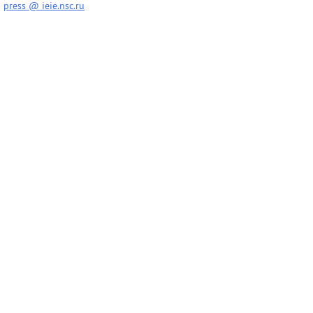
press @ ieie.nsc.ru