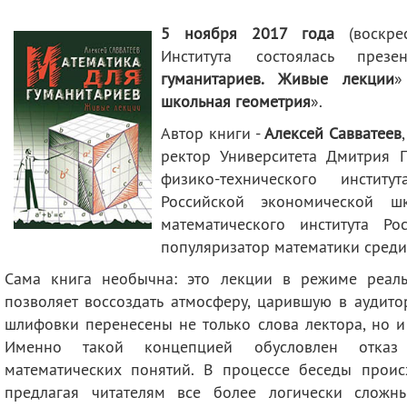
деятельность
Мероприятия
5 ноября 2017 года
(воскре
Контакты
Публикации
Института состоялась през
гуманитариев. Живые лекции
»
школьная геометрия
».
Автор книги -
Алексей Савватеев
ректор Университета Дмитрия 
физико-технического инстит
Российской экономической ш
математического института Р
популяризатор математики среди
Сама книга необычна: это лекции в режиме реаль
позволяет воссоздать атмосферу, царившую в аудито
шлифовки перенесены не только слова лектора, но и
Именно такой концепцией обусловлен отказ 
математических понятий. В
процессе беседы
проис
предлагая читателям все более логически сложн