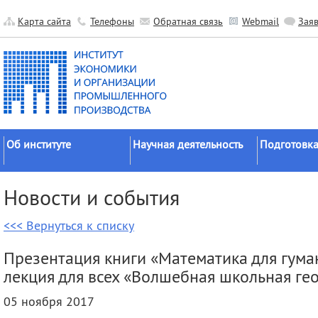
Карта сайта
Телефоны
Обратная связь
Webmail
Зая
Об институте
Научная деятельность
Подготовка
Краткие сведения
Направления
Аспирантура
Новости и события
исследований
Официальные документы
Докторантур
Основные результаты
<<< Вернуться к списку
История
Соискательс
Прикладные разработки
Руководство
Диссертаци
Презентация книги «Математика для гума
Гранты
советы
Научные подразделения
лекция для всех «Волшебная школьная ге
Научные школы
Целевое обу
Прочие подразделения
05 ноября 2017
Экспедиции
Издательская