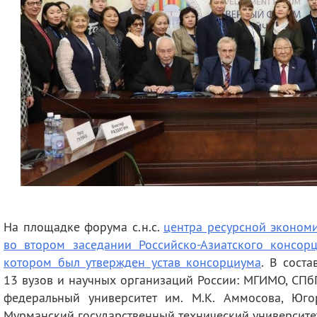
На площадке форума с.н.с.
центра ресурсной эконом
во втором заседании Российско-Азиатского консорц
котором был утвержден устав консорциума
. В сост
13 вузов и научных организаций России: МГИМО, СПб
федеральный университет им. М.К. Аммосова, Югор
Мурманский государственный технический университе