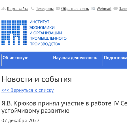
Карта сайта
Телефоны
Обратная связь
Webmail
Зая
Об институте
Научная деятельность
Подготовка
Краткие сведения
Направления
Аспирантура
Новости и события
исследований
Официальные документы
Докторантур
Основные результаты
<<< Вернуться к списку
История
Соискательс
Прикладные разработки
Руководство
Диссертаци
Я.В. Крюков принял участие в работе IV 
Гранты
советы
Научные подразделения
устойчивому развитию
Научные школы
Целевое обу
Прочие подразделения
07 декабря 2022
Экспедиции
Издательская