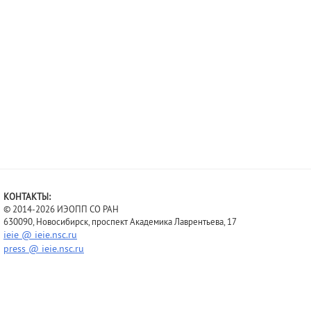
КОНТАКТЫ:
© 2014-2026 ИЭОПП СО РАН
630090, Новосибирск, проспект Академика Лаврентьева, 17
ieie @ ieie.nsc.ru
press @ ieie.nsc.ru