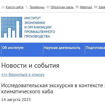
Карта сайта
Телефоны
Обратная связь
Webmail
Зая
Об институте
Научная деятельность
Подготовка
Краткие сведения
Направления
Аспирантура
Новости и события
исследований
Официальные документы
Докторантур
Основные результаты
<<< Вернуться к списку
История
Соискательс
Прикладные разработки
Руководство
Диссертаци
Исследовательская экскурсия в контексте
Гранты
советы
Научные подразделения
климатического хаба
Научные школы
Целевое обу
Прочие подразделения
14 августа 2025
Экспедиции
Издательская