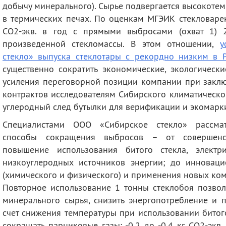
добычу минерального). Сырье подвергается высокотем
в термических печах. По оценкам МГЭИК стекловаре
СО2-экв. в год с прямыми выбросами (охват 1) 2
произведенной стекломассы. В этом отношении,
у
стекло» выпуска стеклотары с рекордно низким в 
существенно сократить экономические, экологическ
усиления переговорной позиции компании при закл
контрактов исследователям Сибирского климатическо
углеродный след бутылки для верификации и экомарк
Специалистами ООО «Сибирское стекло» рассмат
способы сокращения выбросов – от совершенст
повышение использования битого стекла, электр
низкоуглеродных источников энергии; до инновац
(химического и физического) и применения новых ко
Повторное использование 1 тонны стеклобоя позвол
минерального сырья, снизить энергопотребление и 
счет снижения температуры при использовании битого
сокращать парниковые газы: -0,2 до -0,4 кг СО2-экв