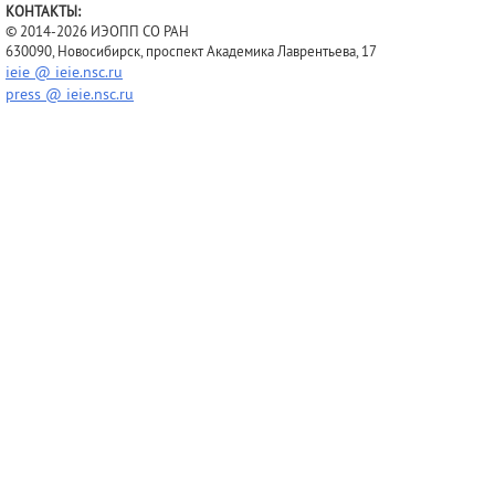
КОНТАКТЫ:
© 2014-2026 ИЭОПП СО РАН
630090, Новосибирск, проспект Академика Лаврентьева, 17
ieie @ ieie.nsc.ru
press @ ieie.nsc.ru