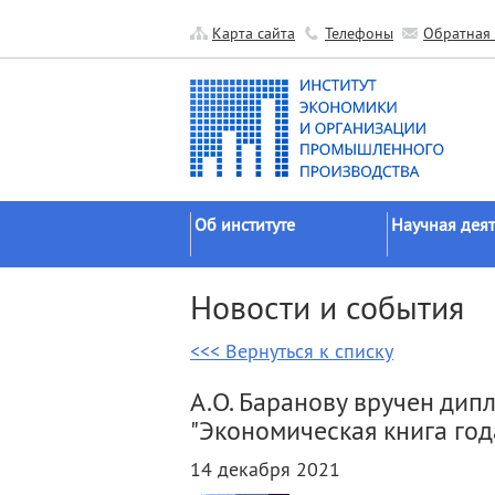
Карта сайта
Телефоны
Обратная 
Об институте
Научная деят
Краткие сведения
Направления
Новости и события
исследований
Официальные документы
Основные резу
<<< Вернуться к списку
История
Прикладные р
Руководство
А.О. Баранову вручен ди
Гранты
Научные подразделения
"Экономическая книга год
Научные школ
Прочие подразделения
14 декабря 2021
Экспедиции
Издательская