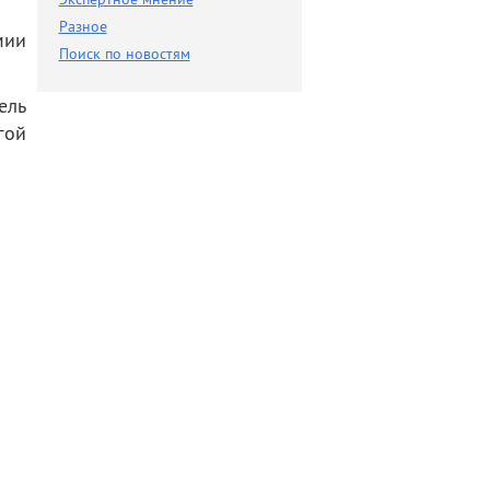
Разное
Разное
мии
Поиск по новостям
Поиск по новостям
ель
гой