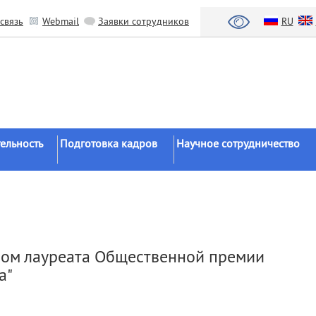
связь
Webmail
Заявки сотрудников
RU
ельность
Подготовка кадров
Научное сотрудничество
Аспирантура
Научные институты
Докторантура
Национальный проект «Наука 
льтаты
университеты»
Соискательство
азработки
Органы власти
Диссертационные
плом лауреата Общественной премии
советы
Бизнес
а"
ы
Целевое обучение
Зарубежные организации