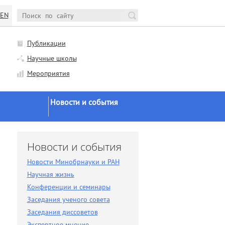
EN
Публикации
Научные школы
Мероприятия
Новости и события
Новости Минобрнауки и
РАН
и
Новости и события
Научная жизнь
Новости Минобрнауки и РАН
Конференции и семинары
Научная жизнь
Заседания ученого совета
Конференции и семинары
Заседания ученого совета
Заседания диссоветов
Заседания диссоветов
Экспертное мнение
Экспертное мнение