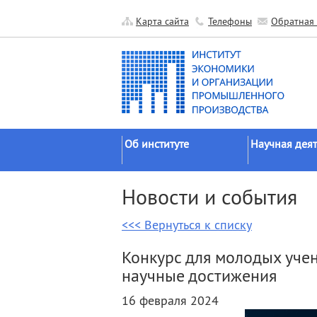
Карта сайта
Телефоны
Обратная 
Об институте
Научная деят
Краткие сведения
Направления
Новости и события
исследований
Официальные документы
Основные резу
<<< Вернуться к списку
История
Прикладные р
Руководство
Конкурс для молодых уче
Гранты
Научные подразделения
научные достижения
Научные школ
Прочие подразделения
16 февраля 2024
Экспедиции
Издательская