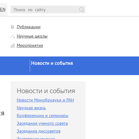
EN
Публикации
Научные школы
Мероприятия
Новости и события
Новости Минобрнауки и
РАН
и
Новости и события
Научная жизнь
Новости Минобрнауки и РАН
Конференции и семинары
Научная жизнь
ся
Заседания ученого совета
Конференции и семинары
Заседания ученого совета
Заседания диссоветов
Заседания диссоветов
Экспертное мнение
Экспертное мнение