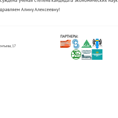
суждена ученая степень кандидата экономических наук
дравляем Алину Алексеевну!
ПАРТНЕРЫ:
нтьева, 17