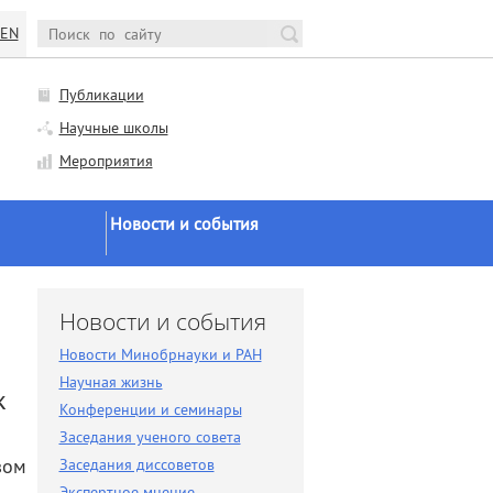
EN
Публикации
Научные школы
Мероприятия
Новости и события
Новости Минобрнауки и
РАН
и
Новости и события
Научная жизнь
Новости Минобрнауки и РАН
Конференции и семинары
Научная жизнь
к
Заседания ученого совета
Конференции и семинары
Заседания ученого совета
Заседания диссоветов
зом
Заседания диссоветов
Экспертное мнение
Экспертное мнение