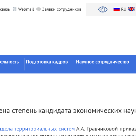
связь
Webmail
Заявки сотрудников
RU
ельность
Подготовка кадров
Научное сотрудничество
Аспирантура
Научные институты
Докторантура
Национальный проект «Наука 
льтаты
университеты»
Соискательство
азработки
Органы власти
Диссертационные
ена степень кандидата экономических нау
советы
Бизнес
ы
Целевое обучение
Зарубежные организации
тдела территориальных систем
А.А. Гравчиковой прика