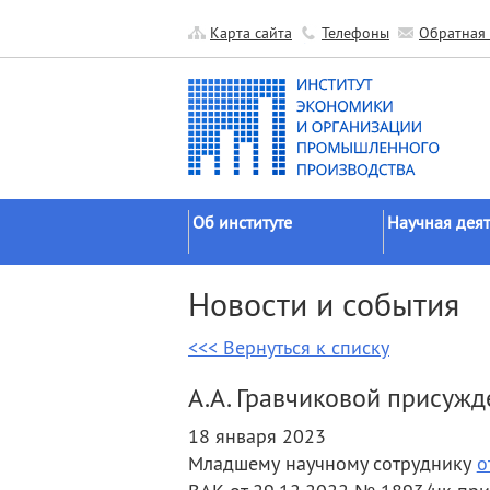
Карта сайта
Телефоны
Обратная 
Об институте
Научная деят
Краткие сведения
Направления
Новости и события
исследований
Официальные документы
Основные резу
<<< Вернуться к списку
История
Прикладные р
Руководство
А.А. Гравчиковой присужд
Гранты
Научные подразделения
18 января 2023
Научные школ
Прочие подразделения
Младшему научному сотруднику
о
Экспедиции
Издательская