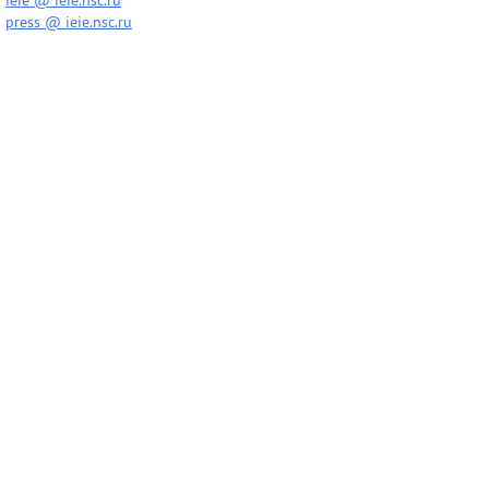
ieie @ ieie.nsc.ru
press @ ieie.nsc.ru