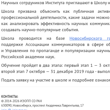
Научных сотрдуников Института приглашают в
Школу 
деятельность
Мероприятия
Контакты
Публикации
Школа призвана объяснить как публичная акти
профессиональной деятельности, как
ие задачи можно
как анализировать эффективность научных коммуника
создавать научно-популярные события.
Школа проводится на базе
Новосибирского го
поддержке
Ассоциации коммуникаторов в сфере об
и Управления по пропаганде и популяризации научн
Российской академии наук.
Обучение пройдет в два этапа: первый этап 1 — 3 ок
второй этап 7 октября — 31 декабря 2019 года - выпо
Подать заявку на участие в школе и подробнее ознак
КОНТАКТЫ:
© 2014-2026 ИЭОПП СО РАН
630090, Новосибирск, проспект Академика Лаврентьева, 17