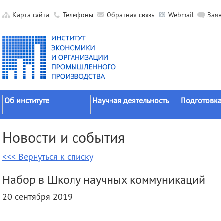
Карта сайта
Телефоны
Обратная связь
Webmail
Зая
Об институте
Научная деятельность
Подготовка
Краткие сведения
Направления
Аспирантура
Новости и события
исследований
Официальные документы
Докторантур
Основные результаты
<<< Вернуться к списку
История
Соискательс
Прикладные разработки
Руководство
Диссертаци
Набор в Школу научных коммуникаций
Гранты
советы
Научные подразделения
20 сентября 2019
Научные школы
Целевое обу
Прочие подразделения
Экспедиции
Издательская