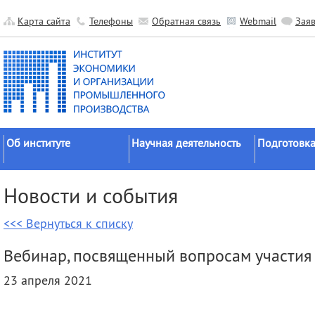
Карта сайта
Телефоны
Обратная связь
Webmail
Зая
Об институте
Научная деятельность
Подготовка
Краткие сведения
Направления
Аспирантура
Новости и события
исследований
Официальные документы
Докторантур
Основные результаты
<<< Вернуться к списку
История
Соискательс
Прикладные разработки
Руководство
Диссертаци
Вебинар, посвященный вопросам участия
Гранты
советы
Научные подразделения
23 апреля 2021
Научные школы
Целевое обу
Прочие подразделения
Экспедиции
Издательская