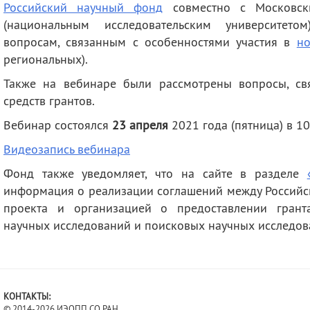
Российский научный фонд
совместно с Московски
деятельность
Мероприятия
(национальным исследовательским университет
Контакты
Публикации
вопросам, связанным с особенностями участия в
н
региональных).
Также на вебинаре были рассмотрены вопросы, св
средств грантов.
Вебинар состоялся
23 апреля
2021 года (пятница)
в 1
Видеозапись вебинара
Фонд также уведомляет, что на сайте в разделе
информация о реализации соглашений между Российс
проекта и организацией о предоставлении грант
научных исследований и поисковых научных исследов
КОНТАКТЫ:
© 2014-2026 ИЭОПП СО РАН