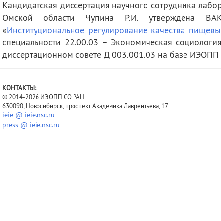
Кандидатская диссертация научного сотрудника лабо
деятельность
Мероприятия
Омской области Чупина Р.И. утверждена ВА
Контакты
Публикации
«
Институциональное регулирование качества пищевы
специальности 22.00.03 – Экономическая социология
диссертационном совете Д 003.001.03 на базе ИЭОПП 
КОНТАКТЫ:
© 2014-2026 ИЭОПП СО РАН
630090, Новосибирск, проспект Академика Лаврентьева, 17
ieie @ ieie.nsc.ru
press @ ieie.nsc.ru