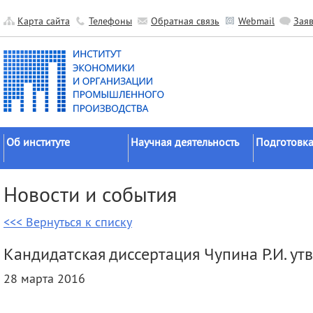
Карта сайта
Телефоны
Обратная связь
Webmail
Зая
Об институте
Научная деятельность
Подготовка
Краткие сведения
Направления
Аспирантура
Новости и события
исследований
Официальные документы
Докторантур
Основные результаты
<<< Вернуться к списку
История
Соискательс
Прикладные разработки
Руководство
Диссертаци
Кандидатская диссертация Чупина Р.И. у
Гранты
советы
Научные подразделения
28 марта 2016
Научные школы
Целевое обу
Прочие подразделения
Экспедиции
Издательская