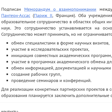
деятельность
Мероприятия
Подписан
Меморандум о взаимопонимании
между
Контакты
Публикации
Пантеон-Ассас
(
Париж II
, Франция). Оба учреждени
образовательное сотрудничество в областях общих ин
наук. Это сотрудничество устанавливается на ос
Сотрудничество может принимать, но не ограничивае
обмен специалистами в форме научных визитов,
участие в исследовательских проектах,
инициация совместных академических программ,
участие в программах академического обмена дл
обмен информацией, документацией и научными
создание рабочих групп,
проведение семинаров и конференций.
Для реализации конкретных партнерских проектов в 
образования планируется заключить дополнительные с