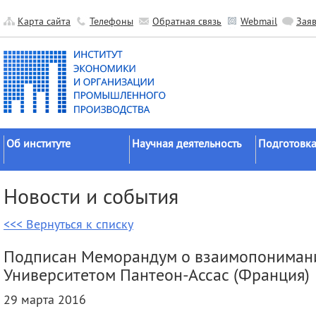
Карта сайта
Телефоны
Обратная связь
Webmail
Зая
Об институте
Научная деятельность
Подготовка
Краткие сведения
Направления
Аспирантура
Новости и события
исследований
Официальные документы
Докторантур
Основные результаты
<<< Вернуться к списку
История
Соискательс
Прикладные разработки
Руководство
Диссертаци
Подписан Меморандум о взаимопониман
Гранты
советы
Научные подразделения
Университетом Пантеон-Ассас (Франция)
Научные школы
Целевое обу
Прочие подразделения
29 марта 2016
Экспедиции
Издательская