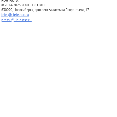
КОНТАКТЫ:
© 2014-2026 ИЭОПП СО РАН
630090, Новосибирск, проспект Академика Лаврентьева, 17
ieie @ ieie.nsc.ru
press @ ieie.nsc.ru