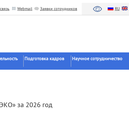
связь
Webmail
Заявки сотрудников
RU
ельность
Подготовка кадров
Научное сотрудничество
Аспирантура
Научные институты
Докторантура
Национальный проект «Наука 
льтаты
университеты»
Соискательство
азработки
Органы власти
Диссертационные
ЭКО» за 2026 год
советы
Бизнес
ы
Целевое обучение
Зарубежные организации