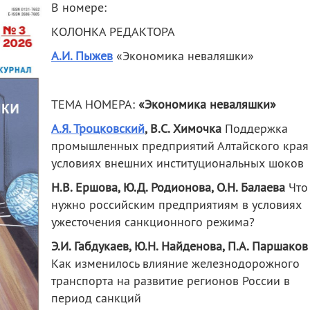
В номере:
КОЛОНКА РЕДАКТОРА
А.И. Пыжев
«Экономика неваляшки»
ТЕМА НОМЕРА
:
«Экономика неваляшки»
А.Я. Троцковский
, В.С. Химочка
Поддержка
промышленных предприятий Алтайского края
условиях внешних институциональных шоков
Н.В. Ершова, Ю.Д. Родионова, О.Н. Балаева
Что
нужно российским предприятиям в условиях
ужесточения санкционного режима?
Э.И. Габдукаев, Ю.Н. Найденова, П.А. Паршаков
Как изменилось влияние железнодорожного
транспорта на развитие регионов России в
период санкций