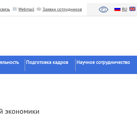
связь
Webmail
Заявки сотрудников
RU
ельность
Подготовка кадров
Научное сотрудничество
Аспирантура
Научные институты
Докторантура
Национальный проект «Наука 
льтаты
университеты»
Соискательство
азработки
Органы власти
Диссертационные
й экономики
советы
Бизнес
ы
Целевое обучение
Зарубежные организации