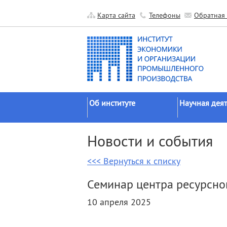
Карта сайта
Телефоны
Обратная 
Об институте
Научная деят
Краткие сведения
Направления
Новости и события
исследований
Официальные документы
Основные резу
<<< Вернуться к списку
История
Прикладные р
Руководство
Семинар центра ресурсно
Гранты
Научные подразделения
10 апреля 2025
Научные школ
Прочие подразделения
Экспедиции
Издательская