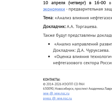
10 апреля (четверг) в 16-00
в 
деятельность
Мероприятия
экономики
- предварительная защ
Контакты
Публикации
Тема
: «Анализ влияния нефтегазо
Докладчик:
А.А. Торгашева.
Также будут представлены доклад
«Анализ направлений развит
Докладчик: Д.А. Чуруксаева.
«Оценка влияния технологи
нефтегазового сектора России
КОНТАКТЫ:
© 2014-2026 ИЭОПП СО РАН
630090, Новосибирск, проспект Академика Лавре
ieie @ ieie.nsc.ru
press @ ieie.nsc.ru