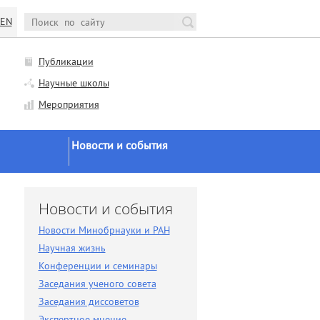
EN
Публикации
Научные школы
Мероприятия
Новости и события
Новости Минобрнауки и
РАН
и
Новости и события
Научная жизнь
Новости Минобрнауки и РАН
Конференции и семинары
Научная жизнь
Заседания ученого совета
Конференции и семинары
Заседания ученого совета
Заседания диссоветов
Заседания диссоветов
Экспертное мнение
Экспертное мнение