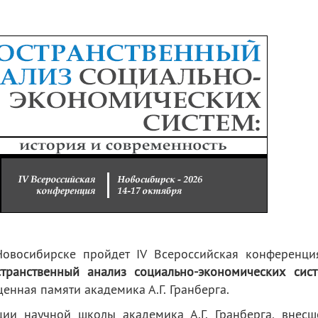
Новосибирске пройдет IV Всероссийская конференци
транственный анализ социально-экономических сист
щенная памяти академика А.Г. Гранберга.
ии научной школы академика А.Г. Гранберга, внесш