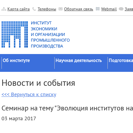
Карта сайта
Телефоны
Обратная связь
Webmail
Зая
Об институте
Научная деятельность
Подготовка
Краткие сведения
Направления
Аспирантура
Новости и события
исследований
Официальные документы
Докторантур
Основные результаты
<<< Вернуться к списку
История
Соискательс
Прикладные разработки
Руководство
Диссертаци
Семинар на тему "Эволюция институтов н
Гранты
советы
Научные подразделения
03 марта 2017
Научные школы
Целевое обу
Прочие подразделения
Экспедиции
Издательская