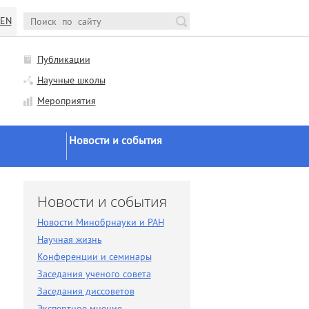
EN
Публикации
Научные школы
Мероприятия
Новости и события
Новости Минобрнауки и
РАН
и
Новости и события
Научная жизнь
Новости Минобрнауки и РАН
Конференции и семинары
Научная жизнь
Заседания ученого совета
Конференции и семинары
Заседания ученого совета
Заседания диссоветов
Заседания диссоветов
Экспертное мнение
Экспертное мнение