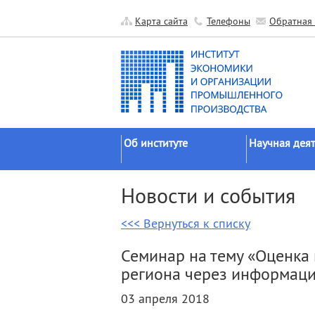
Карта сайта
Телефоны
Обратная 
Об институте
Научная деят
Краткие сведения
Направления
Новости и события
исследований
Официальные документы
Основные резу
<<< Вернуться к списку
История
Прикладные р
Руководство
Семинар на тему «Оценка
Гранты
Научные подразделения
региона через информаци
Научные школ
Прочие подразделения
03 апреля 2018
Экспедиции
Издательская