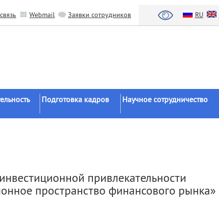
связь
Webmail
Заявки сотрудников
RU
ельность
Подготовка кадров
Научное сотрудничество
Аспирантура
Научные институты
Докторантура
Национальный проект «Наука 
льтаты
университеты»
Соискательство
азработки
Органы власти
Диссертационные
 инвестиционной привлекательности
советы
Бизнес
онное пространство финансового рынка»
ы
Целевое обучение
Зарубежные организации