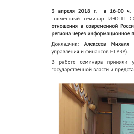
деятельность
Мероприятия
3 апреля 2018 г.
в 16-00 ч.
в
Контакты
Публикации
совместный семинар ИЭОПП С
отношения в современной Росси
региона через информационное п
Докладчик:
Алексеев Михаил
управления и финансов НГУЭУ).
В работе семинара приняли 
государственной власти и предст