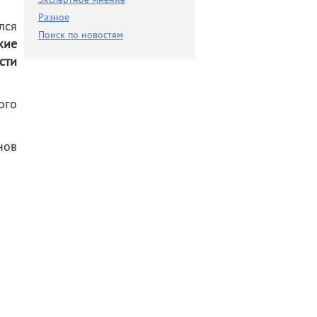
Разное
Разное
лся
Поиск по новостям
Поиск по новостям
кие
сти
ого
нов