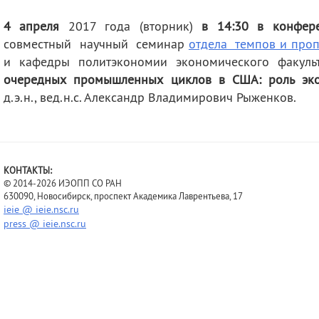
деятельность
Мероприятия
4 апреля
2017 года (вторник)
в 14:30 в конфер
Контакты
Публикации
совместный научный семинар
отдела темпов и про
и кафедры политэкономии экономического факуль
очередных промышленных циклов в США: роль эко
д.э.н., вед.н.с. Александр Владимирович Рыженков.
КОНТАКТЫ:
© 2014-2026 ИЭОПП СО РАН
630090, Новосибирск, проспект Академика Лаврентьева, 17
ieie @ ieie.nsc.ru
press @ ieie.nsc.ru