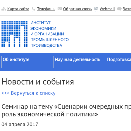
Карта сайта
Телефоны
Обратная связь
Webmail
Зая
Об институте
Научная деятельность
Подготовка
Краткие сведения
Направления
Аспирантура
Новости и события
исследований
Официальные документы
Докторантур
Основные результаты
<<< Вернуться к списку
История
Соискательс
Прикладные разработки
Руководство
Диссертаци
Семинар на тему «Сценарии очередных 
Гранты
советы
Научные подразделения
роль экономической политики»
Научные школы
Целевое обу
Прочие подразделения
04 апреля 2017
Экспедиции
Издательская