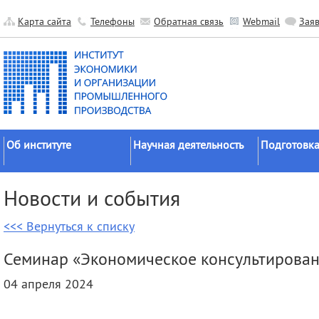
Карта сайта
Телефоны
Обратная связь
Webmail
Зая
Об институте
Научная деятельность
Подготовка
Краткие сведения
Направления
Аспирантура
Новости и события
исследований
Официальные документы
Докторантур
Основные результаты
<<< Вернуться к списку
История
Соискательс
Прикладные разработки
Руководство
Диссертаци
Семинар «Экономическое консультирова
Гранты
советы
Научные подразделения
04 апреля 2024
Научные школы
Целевое обу
Прочие подразделения
Экспедиции
Издательская