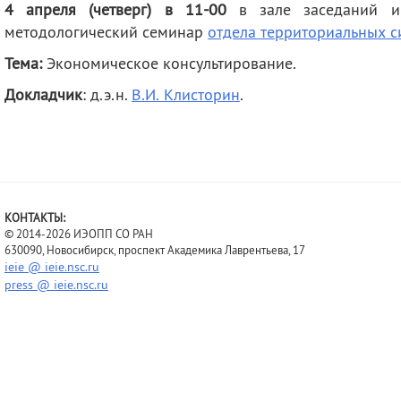
4 апреля (четверг) в 11-00
в зале заседаний им
деятельность
Мероприятия
методологический семинар
отдела территориальных с
Контакты
Публикации
Тема:
Экономическое консультирование.
Докладчик
: д.э.н.
В.И. Клисторин
.
КОНТАКТЫ:
© 2014-2026 ИЭОПП СО РАН
630090, Новосибирск, проспект Академика Лаврентьева, 17
ieie @ ieie.nsc.ru
press @ ieie.nsc.ru