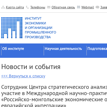
Карта сайта
Телефоны
Обратная связь
Webmail
Зая
Об институте
Научная деятельность
Подготовка
Краткие сведения
Направления
Аспирантура
Новости и события
исследований
Официальные документы
Докторантур
Основные результаты
<<< Вернуться к списку
История
Соискательс
Прикладные разработки
Руководство
Диссертаци
Сотрудник Центра стратегического анали
Гранты
советы
Научные подразделения
участие в Международной научно-практ
Научные школы
Целевое обу
Прочие подразделения
«Российско-монгольские экономические о
Экспедиции
евразийской интеграции»
Издательская