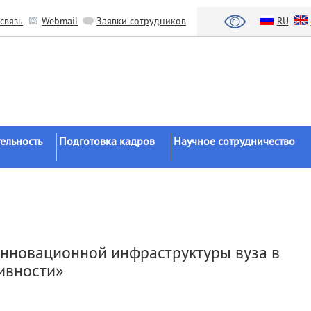
связь
Webmail
Заявки сотрудников
RU
ельность
Подготовка кадров
Научное сотрудничество
Аспирантура
Научные институты
Докторантура
Национальный проект «Наука 
льтаты
университеты»
Соискательство
азработки
Органы власти
Диссертационные
инновационной инфраструктуры вуза в
советы
Бизнес
ивности»
ы
Целевое обучение
Зарубежные организации