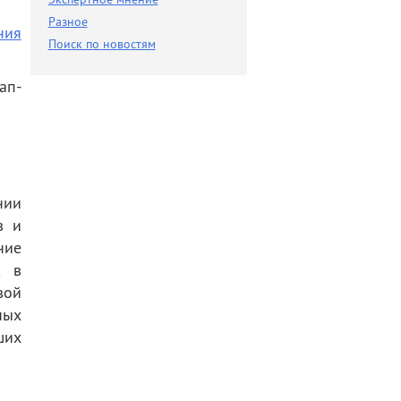
Разное
Разное
ния
Поиск по новостям
Поиск по новостям
ап-
нии
в и
ние
, в
вой
ных
ших