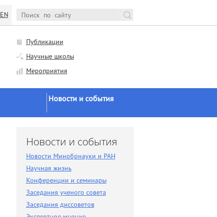
EN
Публикации
Научные школы
Мероприятия
Новости и события
Новости Минобрнауки и
РАН
и
Новости и события
Научная жизнь
Новости Минобрнауки и РАН
Конференции и семинары
Научная жизнь
Заседания ученого совета
Конференции и семинары
Заседания ученого совета
Заседания диссоветов
Заседания диссоветов
Экспертное мнение
Экспертное мнение