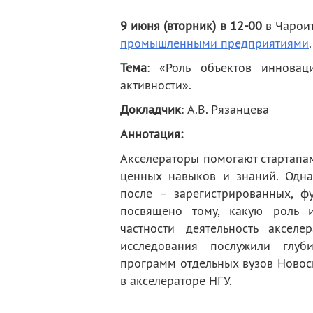
деятельность
Мероприятия
9 июня (вторник) в 12-00
в Чароит
Контакты
Публикации
промышленными предприятиями
Тема
: «Роль объектов инновац
активности
».
Докладчик
: А.В. Рязанцева
Аннотация:
Акселераторы помогают стартапам
ценных навыков и знаний. Одна
после – зарегистрированных, ф
посвящено тому, какую роль и
частности деятельность акселе
исследования послужили глуб
программ отдельных вузов Новос
в акселераторе НГУ.