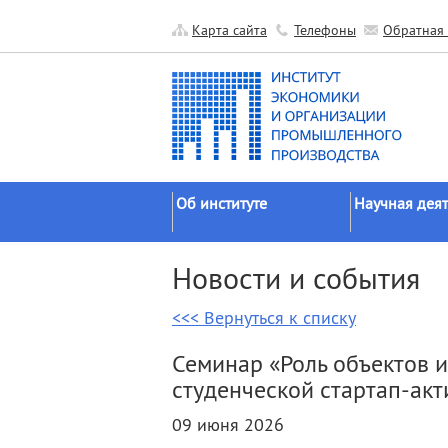
Карта сайта
Телефоны
Обратная 
Об институте
Научная деят
Краткие сведения
Направления
Новости и события
исследований
Официальные документы
Основные резу
<<< Вернуться к списку
История
Прикладные р
Руководство
Семинар «Роль объектов 
Гранты
Научные подразделения
студенческой стартап-акт
Научные школ
Прочие подразделения
09 июня 2026
Экспедиции
Издательская