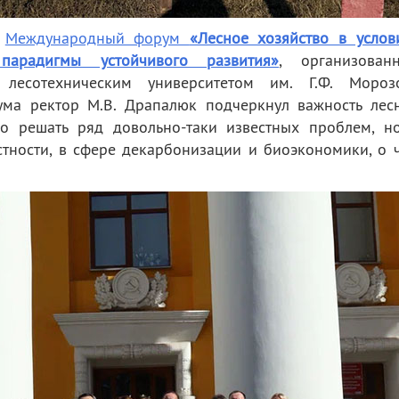
л
Международный форум
«Лесное хозяйство в услов
парадигмы устойчивого развития»
, организован
 лесотехническим университетом им. Г.Ф. Мороз
ума ректор
М.В.
Драпалюк подчеркнул важность лес
ко решать ряд довольно-таки известных проблем, н
стности, в сфере декарбонизации и биоэкономики, о 