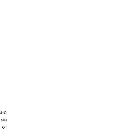
зно
ами
 от