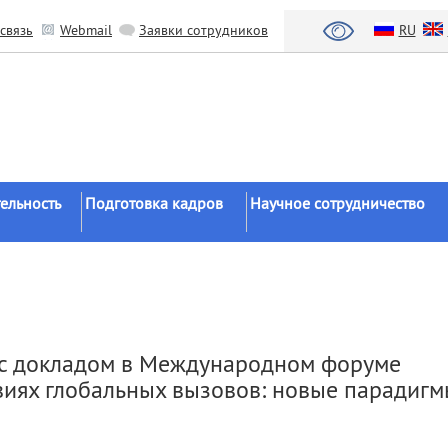
связь
Webmail
Заявки сотрудников
RU
ельность
Подготовка кадров
Научное сотрудничество
Аспирантура
Научные институты
Докторантура
Национальный проект «Наука 
льтаты
университеты»
Соискательство
азработки
Органы власти
Диссертационные
а с докладом в Международном форуме
советы
Бизнес
виях глобальных вызовов: новые парадиг
ы
Целевое обучение
Зарубежные организации