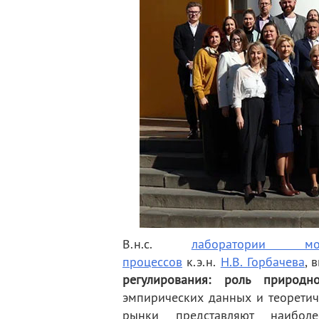
В.н.с.
лаборатории м
процессов
к.э.н.
Н.В. Горбачева
, 
регулирования: роль природно
эмпирических данных и теоретиче
рынки представляют наибол