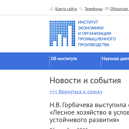
Карта сайта
Телефоны
Обратная 
Об институте
Научная деят
Краткие сведения
Направления
Новости и события
исследований
Официальные документы
Основные резу
<<< Вернуться к списку
История
Прикладные р
Руководство
Н.В. Горбачева выступил
Гранты
Научные подразделения
«Лесное хозяйство в усло
Научные школ
Прочие подразделения
устойчивого развития»
Экспедиции
Издательская