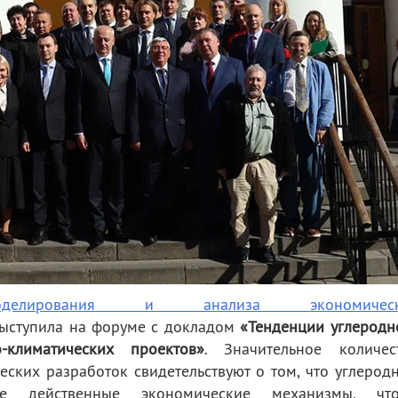
оделирования и анализа экономическ
выступила на форуме с докладом
«Тенденции углеродн
-климатических проектов»
. Значительное количес
ских разработок свидетельствуют о том, что углерод
ее действенные экономические механизмы, чт