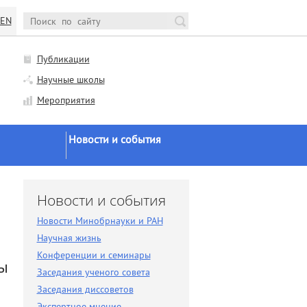
EN
Публикации
Научные школы
Мероприятия
Новости и события
Новости Минобрнауки и
РАН
и
Новости и события
Научная жизнь
Новости Минобрнауки и РАН
Конференции и семинары
Научная жизнь
Заседания ученого совета
Конференции и семинары
мы
Заседания ученого совета
Заседания диссоветов
Заседания диссоветов
Экспертное мнение
Экспертное мнение