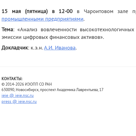
деятельность
Мероприятия
15 мая (пятница) в 12-00
в Чароитовом зале 
Контакты
Публикации
промышленными предприятиями
.
Тема
: «Анализ вовлеченности высокотехнологичны
эмиссии цифровых финансовых активов
».
Докладчик
: к.э.н.
А.И. Иванова
.
КОНТАКТЫ:
© 2014-2026 ИЭОПП СО РАН
630090, Новосибирск, проспект Академика Лаврентьева, 17
ieie @ ieie.nsc.ru
press @ ieie.nsc.ru