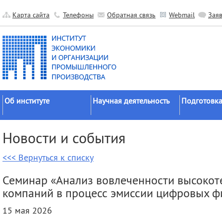
Карта сайта
Телефоны
Обратная связь
Webmail
Зая
Об институте
Научная деятельность
Подготовка
Краткие сведения
Направления
Аспирантура
Новости и события
исследований
Официальные документы
Докторантур
Основные результаты
<<< Вернуться к списку
История
Соискательс
Прикладные разработки
Руководство
Диссертаци
Семинар «Анализ вовлеченности высокот
Гранты
советы
Научные подразделения
компаний в процесс эмиссии цифровых ф
Научные школы
Целевое обу
Прочие подразделения
15 мая 2026
Экспедиции
Издательская