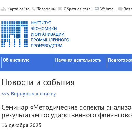
Карта сайта
Телефоны
Обратная связь
Webmail
Зая
Об институте
Научная деятельность
Подготовка
Краткие сведения
Направления
Аспирантура
Новости и события
исследований
Официальные документы
Докторантур
Основные результаты
<<< Вернуться к списку
История
Соискательс
Прикладные разработки
Руководство
Диссертаци
Семинар «Методические аспекты анализ
Гранты
советы
Научные подразделения
результатам государственного финансово
Научные школы
Целевое обу
Прочие подразделения
16 декабря 2025
Экспедиции
Издательская