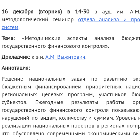
деятельность
Мероприятия
16 декабря (вторник) в 14-30
в ауд. им. А.М.
Контакты
Публикации
методологический семинар
отдела анализа и про
систем
.
Тема
: «Методические аспекты анализа бюдже
государственного финансового контроля
».
Докладчик
: к.э.н.
А.М. Выжитович
.
Аннотация:
Решение национальных задач по развитию эко
бюджетным финансированием приоритетных нацио
региональных целевых программ, участников бюд
субъектов. Ежегодные результаты работы о
государственного финансового контроля показыва
нарушений по видам, количеству и суммам. Уровень
реализации национальных проектов в регионах по-пр
что обусловлено современными экономическими вы