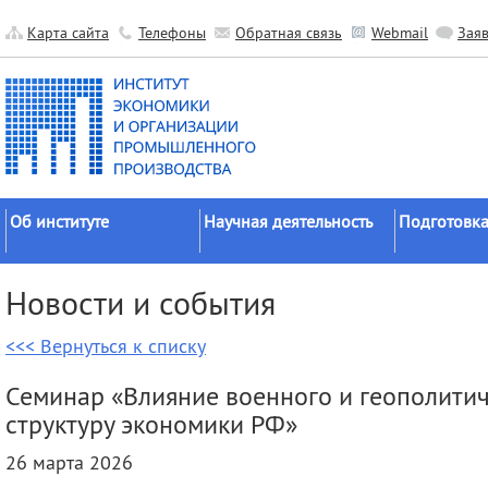
Карта сайта
Телефоны
Обратная связь
Webmail
Зая
Об институте
Научная деятельность
Подготовка
Краткие сведения
Направления
Аспирантура
Новости и события
исследований
Официальные документы
Докторантур
Основные результаты
<<< Вернуться к списку
История
Соискательс
Прикладные разработки
Руководство
Диссертаци
Семинар «Влияние военного и геополитич
Гранты
советы
Научные подразделения
структуру экономики РФ»
Научные школы
Целевое обу
Прочие подразделения
26 марта 2026
Экспедиции
Издательская