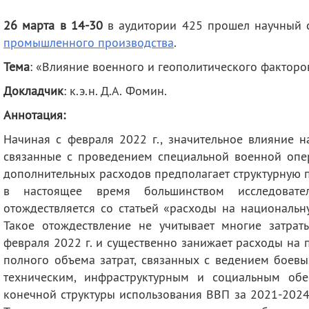
деятельность
Мероприятия
26 марта в 14-30
в аудитории 425 прошел научный
Контакты
Публикации
промышленного производства
.
Тема
: «Влияние военного и геополитического факторо
Докладчик
: к.э.н. Д.А. Фомин.
Аннотация:
Начиная с февраля 2022 г., значительное влияние 
связанные с проведением специальной военной опер
дополнительных расходов предполагает структурную 
в настоящее время большинством исследовате
отождествляется со статьей «расходы на националь
Такое отождествление не учитывает многие затраты
февраля 2022 г. и существенно занижает расходы на
полного объема затрат, связанных с ведением боевы
техническим, инфраструктурным и социальным обе
конечной структуры использования ВВП за 2021-2024