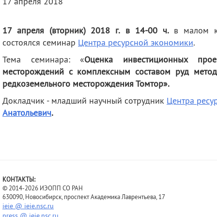
17 апреля 2018
деятельность
Мероприятия
Контакты
Публикации
17 апреля (вторник) 2018 г.
в 14-00 ч.
в малом ко
состоялся семинар
Центра ресурсной экономики
.
Тема семинара: «
Оценка инвестиционных прое
месторождений с комплексным составом руд мето
редкоземельного месторождения Томтор».
Докладчик - младший научный сотрудник
Центра ресу
Анатольевич
.
КОНТАКТЫ:
© 2014-2026 ИЭОПП СО РАН
630090, Новосибирск, проспект Академика Лаврентьева, 17
ieie @ ieie.nsc.ru
press @ ieie.nsc.ru