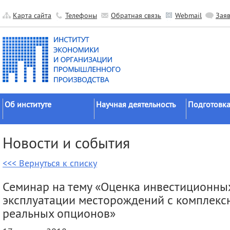
Карта сайта
Телефоны
Обратная связь
Webmail
Зая
Об институте
Научная деятельность
Подготовка
Краткие сведения
Направления
Аспирантура
Новости и события
исследований
Официальные документы
Докторантур
Основные результаты
<<< Вернуться к списку
История
Соискательс
Прикладные разработки
Руководство
Диссертаци
Семинар на тему «Оценка инвестиционных
Гранты
советы
Научные подразделения
эксплуатации месторождений с комплекс
Научные школы
Целевое обу
Прочие подразделения
реальных опционов»
Экспедиции
Издательская