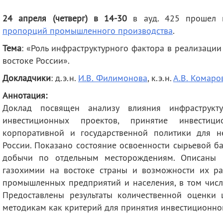
деятельность
Мероприятия
24 апреля (четверг) в 14-30
в ауд. 425 прошел 
Контакты
Публикации
пропорций промышленного производства
.
Тема
: «Роль инфраструктурного фактора в реализаци
востоке России
».
Докладчики
: д.э.н.
И.В. Филимонова
, к.э.н.
А.В. Комаро
Аннотация:
Доклад посвящен анализу влияния инфраструкт
инвестиционных проектов, принятие инвестиц
корпоративной и государственной политики для н
России. Показано состояние освоенности сырьевой ба
добычи по отдельным месторождениям. Описаны ц
газохимии на востоке страны и возможности их ра
промышленных предприятий и населения, в том числ
Предоставлены результаты количественной оценки
методикам как критерий для принятия инвестиционно