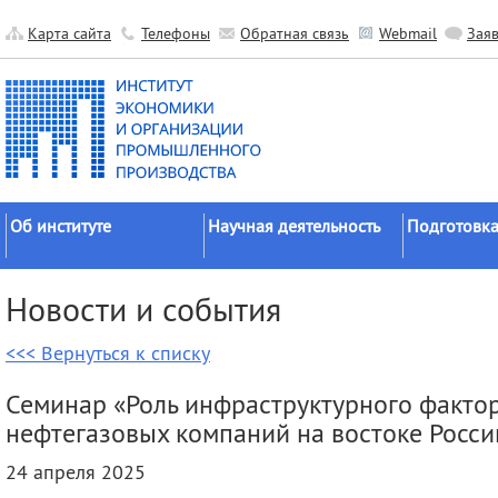
Карта сайта
Телефоны
Обратная связь
Webmail
Зая
Об институте
Научная деятельность
Подготовка
Краткие сведения
Направления
Аспирантура
Новости и события
исследований
Официальные документы
Докторантур
Основные результаты
<<< Вернуться к списку
История
Соискательс
Прикладные разработки
Руководство
Диссертаци
Семинар «Роль инфраструктурного фактор
Гранты
советы
Научные подразделения
нефтегазовых компаний на востоке Росси
Научные школы
Целевое обу
Прочие подразделения
24 апреля 2025
Экспедиции
Издательская