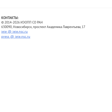
КОНТАКТЫ:
© 2014-2026 ИЭОПП СО РАН
630090, Новосибирск, проспект Академика Лаврентьева, 17
ieie @ ieie.nsc.ru
press @ ieie.nsc.ru