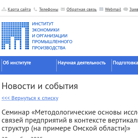
Карта сайта
Телефоны
Обратная связь
Webmail
Зая
Об институте
Научная деятельность
Подготовка
Краткие сведения
Направления
Аспирантура
Новости и события
исследований
Официальные документы
Докторантур
Основные результаты
<<< Вернуться к списку
История
Соискательс
Прикладные разработки
Руководство
Диссертаци
Семинар «Методологические основы исс
Гранты
советы
Научные подразделения
связей предприятий в контексте вертика
Научные школы
Целевое обу
Прочие подразделения
структур (на примере Омской области)»
Экспедиции
Издательская