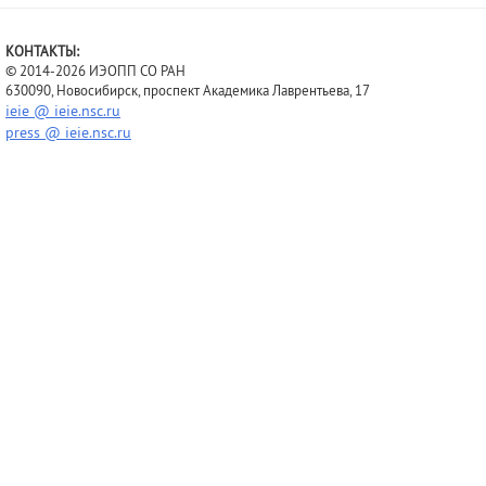
КОНТАКТЫ:
© 2014-2026 ИЭОПП СО РАН
630090, Новосибирск, проспект Академика Лаврентьева, 17
ieie @ ieie.nsc.ru
press @ ieie.nsc.ru