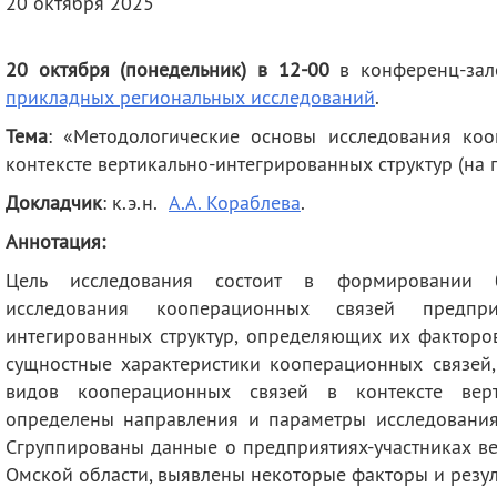
20 октября 2025
деятельность
Мероприятия
Контакты
Публикации
20 октября (понедельник) в 12-00
в конференц-зал
прикладных региональных исследований
.
Тема
: «Методологические основы исследования ко
контексте вертикально-интегрированных структур (на
Докладчик
: к.э.н.
А.А. Кораблева
.
Аннотация:
Цель исследования состоит в формировании б
исследования кооперационных связей предпри
интегированных структур, определяющих их факторов
сущностные характеристики кооперационных связей
видов кооперационных связей в контексте верти
определены направления и параметры исследования
Сгруппированы данные о предприятиях-участниках ве
Омской области, выявлены некоторые факторы и резул