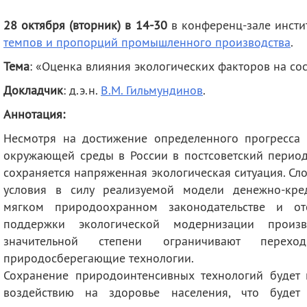
деятельность
Мероприятия
28 октября (вторник) в 14-30
в конференц-зале инсти
Контакты
Публикации
темпов и пропорций промышленного производства
.
Тема
: «Оценка влияния экологических факторов на со
Докладчик
: д.э.н.
В.М. Гильмундинов
.
Аннотация:
Несмотря на достижение определенного прогресса
окружающей среды в России в постсоветский период
сохраняется напряженная экологическая ситуация. С
условия в силу реализуемой модели денежно-кре
мягком природоохранном законодательстве и отс
поддержки экологической модернизации произ
значительной степени ограничивают перех
природосберегающие технологии.
Сохранение природоинтенсивных технологий будет 
воздействию на здоровье населения, что будет 