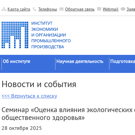
Карта сайта
Телефоны
Обратная связь
Webmail
Зая
Об институте
Научная деятельность
Подготовка
Краткие сведения
Направления
Аспирантура
Новости и события
исследований
Официальные документы
Докторантур
Основные результаты
<<< Вернуться к списку
История
Соискательс
Прикладные разработки
Руководство
Диссертаци
Семинар «Оценка влияния экологических 
Гранты
советы
Научные подразделения
общественного здоровья»
Научные школы
Целевое обу
Прочие подразделения
28 октября 2025
Экспедиции
Издательская