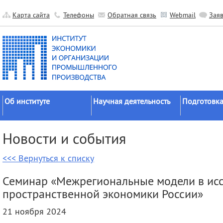
Карта сайта
Телефоны
Обратная связь
Webmail
Зая
Об институте
Научная деятельность
Подготовка
Краткие сведения
Направления
Аспирантура
Новости и события
исследований
Официальные документы
Докторантур
Основные результаты
<<< Вернуться к списку
История
Соискательс
Прикладные разработки
Руководство
Диссертаци
Семинар «Межрегиональные модели в ис
Гранты
советы
Научные подразделения
пространственной экономики России»
Научные школы
Целевое обу
Прочие подразделения
21 ноября 2024
Экспедиции
Издательская