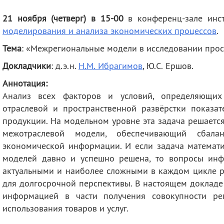
деятельность
Мероприятия
21 ноября (четверг) в 15-00
в конференц-зале инс
Контакты
Публикации
моделирования и анализа экономических процессов
.
Тема
: «Межрегиональные модели в исследовании прос
Докладчики
: д.э.н.
Н.М. Ибрагимов
, Ю.С. Ершов.
Аннотация:
Анализ всех факторов и условий, определяющих 
отраслевой и пространственной развёрстки показат
продукции. На модельном уровне эта задача решаетс
межотраслевой модели, обеспечивающий сбаланси
экономической информации. И если задача математ
моделей давно и успешно решена, то вопросы инф
актуальными и наиболее сложными в каждом цикле рас
для долгосрочной перспективы. В настоящем докладе
информацией в части получения совокупности ре
использования товаров и услуг.