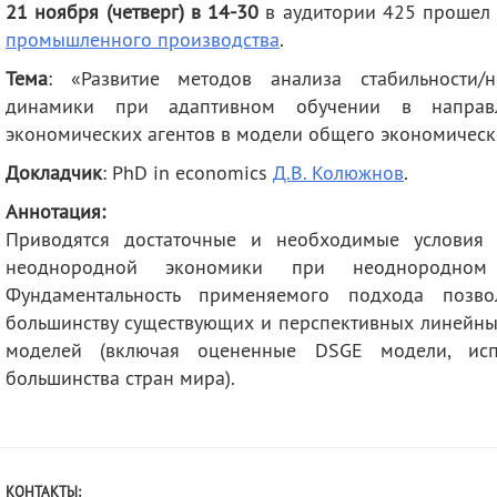
21 ноября (четверг) в 14-30
в аудитории 425 прошел
деятельность
Мероприятия
промышленного производства
.
Контакты
Публикации
Тема
: «Развитие методов анализа стабильности/н
динамики при адаптивном обучении в направл
экономических агентов в модели общего экономическ
Докладчик
: PhD in economics
Д.В. Колюжнов
.
Аннотация:
Приводятся достаточные и необходимые условия с
неоднородной экономики при неоднородном 
Фундаментальность применяемого подхода позво
большинству существующих и перспективных линейны
моделей (включая оцененные DSGE модели, исп
большинства стран мира).
КОНТАКТЫ: