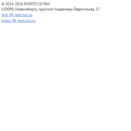
© 2014-2026 ИЭОПП СО РАН
630090, Новосибирск, проспект Академика Лаврентьева, 17
ieie @ ieie.nsc.ru
press @ ieie.nsc.ru