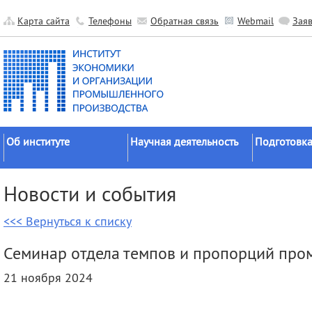
Карта сайта
Телефоны
Обратная связь
Webmail
Зая
Об институте
Научная деятельность
Подготовка
Краткие сведения
Направления
Аспирантура
Новости и события
исследований
Официальные документы
Докторантур
Основные результаты
<<< Вернуться к списку
История
Соискательс
Прикладные разработки
Руководство
Диссертаци
Семинар отдела темпов и пропорций пр
Гранты
советы
Научные подразделения
21 ноября 2024
Научные школы
Целевое обу
Прочие подразделения
Экспедиции
Издательская