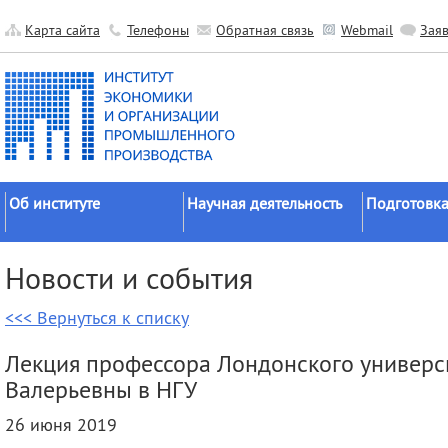
Карта сайта
Телефоны
Обратная связь
Webmail
Зая
Об институте
Научная деятельность
Подготовка
Краткие сведения
Направления
Аспирантура
Новости и события
исследований
Официальные документы
Докторантур
Основные результаты
<<< Вернуться к списку
История
Соискательс
Прикладные разработки
Руководство
Диссертаци
Лекция профессора Лондонского универс
Гранты
советы
Научные подразделения
Валерьевны в НГУ
Научные школы
Целевое обу
Прочие подразделения
26 июня 2019
Экспедиции
Издательская