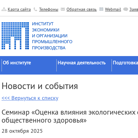
Карта сайта
Телефоны
Обратная связь
Webmail
Зая
Об институте
Научная деятельность
Подготовка
Краткие сведения
Направления
Аспирантура
Новости и события
исследований
Официальные документы
Докторантур
Основные результаты
<<< Вернуться к списку
История
Соискательс
Прикладные разработки
Руководство
Диссертаци
Семинар «Оценка влияния экологических 
Гранты
советы
Научные подразделения
общественного здоровья»
Научные школы
Целевое обу
Прочие подразделения
28 октября 2025
Экспедиции
Издательская