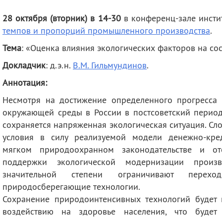
деятельность
Мероприятия
28 октября (вторник) в 14-30
в конференц-зале инсти
Контакты
Публикации
темпов и пропорций промышленного производства
.
Тема
: «Оценка влияния экологических факторов на со
Докладчик
: д.э.н.
В.М. Гильмундинов
.
Аннотация:
Несмотря на достижение определенного прогресса
окружающей среды в России в постсоветский период
сохраняется напряженная экологическая ситуация. С
условия в силу реализуемой модели денежно-кре
мягком природоохранном законодательстве и отс
поддержки экологической модернизации произ
значительной степени ограничивают перех
природосберегающие технологии.
Сохранение природоинтенсивных технологий будет 
воздействию на здоровье населения, что будет 