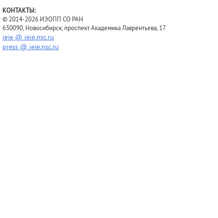
КОНТАКТЫ:
© 2014-2026 ИЭОПП СО РАН
630090, Новосибирск, проспект Академика Лаврентьева, 17
ieie @ ieie.nsc.ru
press @ ieie.nsc.ru