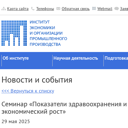
Карта сайта
Телефоны
Обратная связь
Webmail
Зая
Об институте
Научная деятельность
Подготовка
Краткие сведения
Направления
Аспирантура
Новости и события
исследований
Официальные документы
Докторантур
Основные результаты
<<< Вернуться к списку
История
Соискательс
Прикладные разработки
Руководство
Диссертаци
Семинар «Показатели здравоохранения и 
Гранты
советы
Научные подразделения
экономический рост»
Научные школы
Целевое обу
Прочие подразделения
29 мая 2025
Экспедиции
Издательская