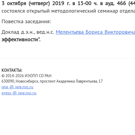
3 октября (четверг) 2019 г.
в 15-00 ч.
в ауд. 466 (4
деятельность
Мероприятия
состоялся открытый методологический семинар отдел
Контакты
Публикации
Повестка заседания:
Доклад д.э.н., вед.н.с.
Мелентьева Бориса Викторович
эффективности
".
КОНТАКТЫ:
© 2014-2026 ИЭОПП СО РАН
630090, Новосибирск, проспект Академика Лаврентьева, 17
ieie @ ieie.nsc.ru
press @ ieie.nsc.ru