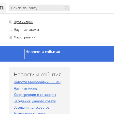
EN
Публикации
Научные школы
Мероприятия
Новости и события
Новости Минобрнауки и
РАН
и
Новости и события
Научная жизнь
Новости Минобрнауки и РАН
Конференции и семинары
Научная жизнь
Заседания ученого совета
Конференции и семинары
Заседания ученого совета
Заседания диссоветов
Заседания диссоветов
Экспертное мнение
Экспертное мнение