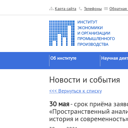
Карта сайта
Телефоны
Обратная 
Об институте
Научная деят
Краткие сведения
Направления
Новости и события
исследований
Официальные документы
Основные резу
<<< Вернуться к списку
История
Прикладные р
Руководство
30 мая
- срок приёма заяв
Гранты
Научные подразделения
«Пространственный анали
Научные школ
Прочие подразделения
история и современность
Экспедиции
Издательская