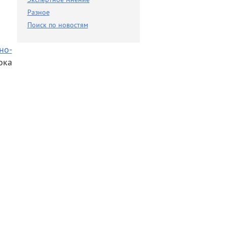
Разное
Разное
Поиск по новостям
Поиск по новостям
но-
ока