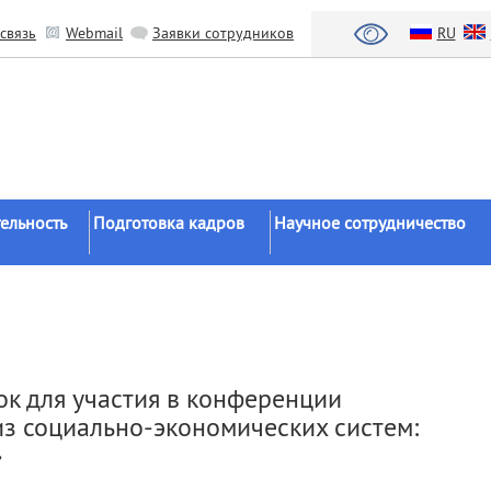
связь
Webmail
Заявки сотрудников
RU
ельность
Подготовка кадров
Научное сотрудничество
Аспирантура
Научные институты
Докторантура
Национальный проект «Наука 
льтаты
университеты»
Соискательство
азработки
Органы власти
Диссертационные
ок для участия в конференции
советы
Бизнес
з социально-экономических систем:
ы
Целевое обучение
Зарубежные организации
»