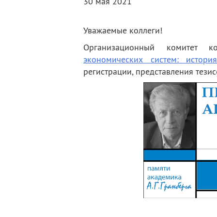
30 мая 2021
деятельность
Мероприятия
Контакты
Публикации
Уважаемые коллеги!
Организационный комитет 
экономических систем: истори
регистрации, представления тези