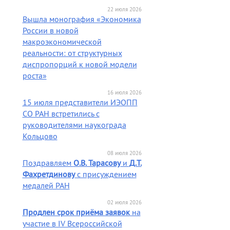
22 июля 2026
Вышла монография «Экономика
России в новой
макроэкономической
реальности: от структурных
диспропорций к новой модели
роста»
16 июля 2026
15 июля представители ИЭОПП
СО РАН встретились с
руководителями наукограда
Кольцово
08 июля 2026
Поздравляем
О.В. Тарасову
и
Д.Т.
Фахретдинову
с присуждением
медалей РАН
02 июля 2026
Продлен срок приёма заявок
на
участие в IV Всероссийской