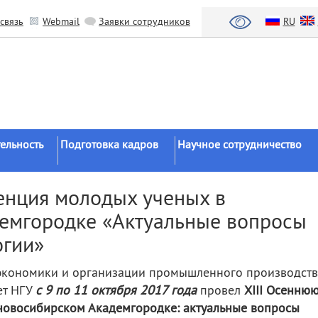
связь
Webmail
Заявки сотрудников
RU
ельность
Подготовка кадров
Научное сотрудничество
Аспирантура
Научные институты
енция молодых ученых в
Докторантура
Национальный проект «Наука 
емгородке «Актуальные вопросы
льтаты
университеты»
Соискательство
огии»
азработки
Органы власти
Диссертационные
советы
Бизнес
 экономики и организации промышленного производств
ы
Целевое обучение
Зарубежные организации
ет НГУ
с 9 по 11 октября 2017 года
провел
XIII Осенню
овосибирском Академгородке: актуальные вопросы