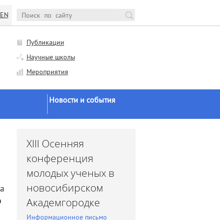
EN
Публикации
Научные школы
Мероприятия
Новости и события
Новости Минобрнауки и
РАН
и
XIII Осенняя
Научная жизнь
конференция
Конференции и семинары
молодых ученых в
Заседания ученого совета
новосибирском
а
Заседания диссоветов
ю
Академгородке
Экспертное мнение
Информационное письмо