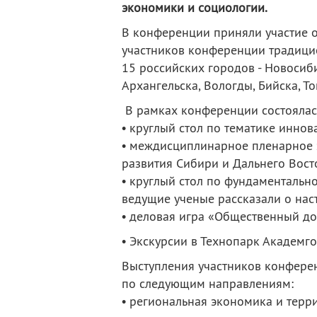
экономики и социологии.
деятельность
Мероприятия
Контакты
Публикации
В конференции приняли участие о
участников конференции традици
15 российских городов - Новосибир
Архангельска, Вологды, Бийска, Т
В рамках конференции состоялас
• круглый стол по тематике иннов
• междисциплинарное пленарное 
развития Сибири и Дальнего Вост
• круглый стол по фундаментальн
ведущие ученые рассказали о нас
• деловая игра «Общественный до
• Экскурсии в Технопарк Академг
Выступления участников конфере
по следующим направлениям:
• региональная экономика и терр