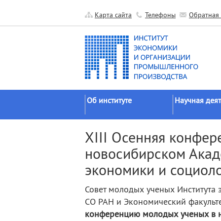
Карта сайта
Телефоны
Обратная 
Об институте
Научная деят
Краткие сведения
Направления
XIII Осенняя конфер
исследований
Официальные документы
новосибирском Акад
Основные резу
История
экономики и социол
Прикладные р
Руководство
Гранты
Научные подразделения
Совет молодых ученых Института
Научные школ
СО РАН и Экономический факульт
Прочие подразделения
Экспедиции
конференцию молодых ученых в н
Издательская