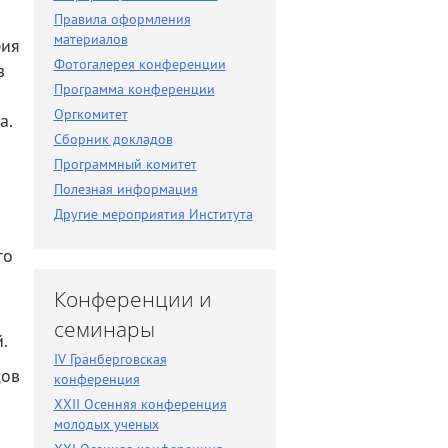
Разное
Правила оформления
материалов
Поиск по новостям
фия
Фотогалерея конференции
з
Программа конференции
Оргкомитет
а.
Сборник докладов
Программный комитет
Полезная информация
Другие мероприятия Института
го
Конференции и
семинары
.
IV Гранберговская
дов
конференция
XXII Осенняя конференция
молодых ученых