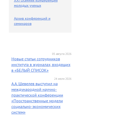
XXI Осенняя конференция
молодых ученых
Архив конференций и
семинаров
05 августа 2026
Новые статьи сотрудников
института в журналах, входящих
в «БЕЛЫЙ СПИСОК»
24 июля 2026
А.А. Шевелев выступил на
международной научно-
практической конференции
«Пространственные модели
социально-экономических
систем»