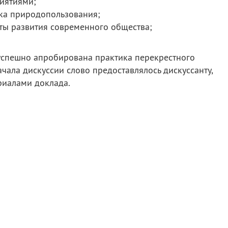
иятиями;
ика природопользования;
ты развития современного общества;
успешно апробирована практика перекрестного
чала дискуссии слово предоставлялось дискуссанту,
риалами доклада.