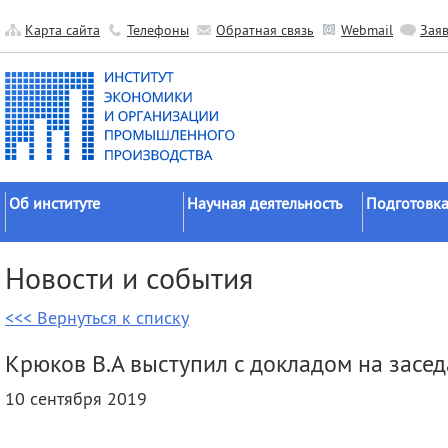
Карта сайта
Телефоны
Обратная связь
Webmail
Зая
Об институте
Научная деятельность
Подготовка
Краткие сведения
Направления
Аспирантура
Новости и события
исследований
Официальные документы
Докторантур
Основные результаты
<<< Вернуться к списку
История
Соискательс
Прикладные разработки
Руководство
Диссертаци
Крюков В.А выступил с докладом на засе
Гранты
советы
Научные подразделения
10 сентября 2019
Научные школы
Целевое обу
Прочие подразделения
Экспедиции
Издательская