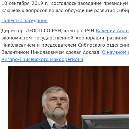
10 сентября 2019 г. состоялось
заседание президиум
деятельность
Мероприятия
ключевых вопросов вошло обсуждение развития Сибир
Контакты
Публикации
Повестка заседания
.
Директор ИЭОПП СО РАН, чл.-корр. РАН
Валерий Анат
экономистом государственной корпорации развития 
Николаевичем и председателем Сибирского отделен
Валентином Николаевичем сделал доклад "
О научном 
Ангаро-Енисейского макрорегиона
".