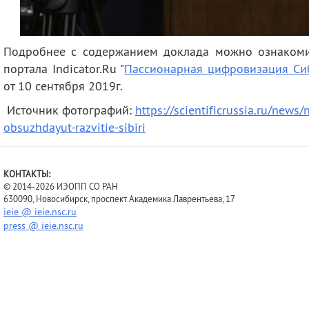
Подробнее с содержанием доклада можно ознаком
портала Indicator.Ru "
Пассионарная цифровизация Си
от 10 сентября 2019г.
Источник фотографий:
https://scientificrussia.ru/news
obsuzhdayut-razvitie-sibiri
КОНТАКТЫ:
© 2014-2026 ИЭОПП СО РАН
630090, Новосибирск, проспект Академика Лаврентьева, 17
ieie @ ieie.nsc.ru
press @ ieie.nsc.ru