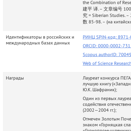
the Combination of Re
Канаде и Финляндии.
建平 译. – 文章编号 1008-
究 = Siberian Studies. 
Научные исследования В.А.К
数 85-98
. – (на китайс
в разработке вопросов, им
возглавлял группы по раз
Идентификаторы в российских и
РИНЦ SPIN-код: 8971-0
развитию экономики и со
международных базах данных
Федерации. В настоящее вре
ORCID: 0000-0002-731
советов: при Полномочном
Scopus authorID: 7004
Сибирском ФО, Государст
Web of Science Researc
вопросам законодательног
Крайнего Севера, приравн
Награды
Лауреат конкурса ПЕГ
Дальнего Востока, а также т
лучшую книгу («Западно
зону Российской Федерации
Ю.К. Шафраник);
собственности и земельным
Один из первых лауреа
РФ, Торгово-промышле
содействия отечестве
(2002—2004 гг.);
энергетической страт
энергетического комплекса).
Отмечен Золотым Поче
знаком «Горняцкая сла
В.А.Крюков входит в 
«Горнопромышленники