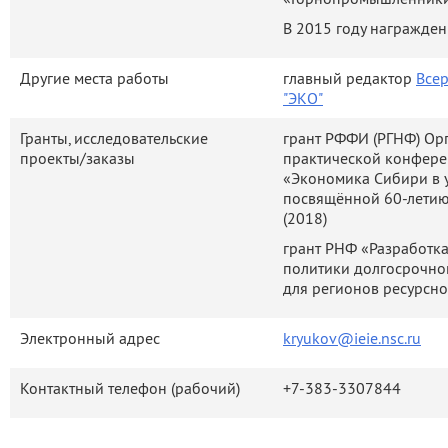
общественных организаций
В 2015 году награжден
России (Союза нефтегазоп
Совет НП «Горнопромышленн
Другие места работы
главный редактор
Все
Общество). Он является 
"ЭКО"
Тюменского регионального 
Гранты, исследовательские
грант РФФИ (РГНФ) Ор
фонда «Возрождение Тобол
проекты/заказы
практической конфере
Наблюдательного совета
«Экономика Сибири в у
университета, член Совета
посвящённой 60-лети
при Губернаторе Краснояр
(2018)
Мегапроекта «Енисейская С
грант РНФ «Разработк
в состав Экспертного со
политики долгосрочно
для регионов ресурсно
Федерации РФ, являлс
Экономического Совета Тюме
Электронный адрес
kryukov@ieie.nsc.ru
Крюков В.А. является экс
совета РНФ, РФФИ, Научно
Контактный телефон (рабочий)
+7-383-3307844
проблемам прогнозирования
в Российской Федерации (с 2