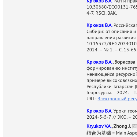
Крюков В.А.
РАН и прак
зарубежных научных орган
10.30680/ECO0131-76
Работы В.А.Крюкова оп
4-7
.
RSCI, ВАК.
издательствами, как Palgrave
Крюков В.А.
Российска
RIIA (Royal Institute of Intern
Сибири: от описания 
др. В качестве приглашенно
направления развития 
в проектах совместно с к
10.15372/REG2024010
провинции Альберта), Ге
2024. – № 1.
– С. 13-65
Нидерландов (Университет
Крюков В.А.
, Борисова
Фритьофа Нансена, Университ
формированию инстит
Анкориджа и Питтсбурга), Ки
меняющейся ресурсной
примере высоковязких
Помимо академических пр
Республики Татарстан (Р
активное участие в проекта
Георесурсы. – 2024. – Т.
как по линии Арктичес
URL:
Электронный ресур
сотрудничества России и ее
Крюков В.А.
Уроки гео
их регионами. В 2015 го
2024-5-5-7
// ЭКО. – 2
Норвежской Академии Поляр
Kryukov V.A.
, Zhong J.
西
Norwegian Scientific Academ
结合为基础 = Main Aspects
является членом редколле