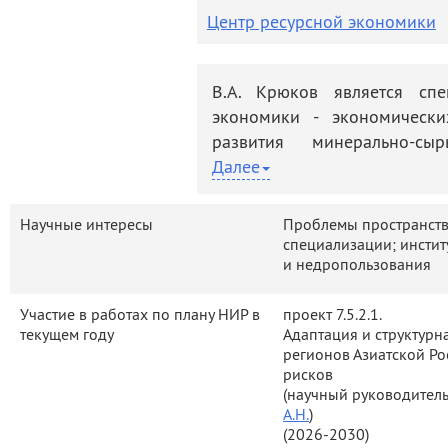
деятельность
Мероприятия
Центр ресурсной экономики
Контакты
Публикации
В.А. Крюков является спе
экономики - экономическ
развития минерально-с
экономики) и социально-э
Далее
сырьевых территорий. 
исследований нашли отражен
Научные интересы
Проблемы пространств
в том числе в 54 монограф
специализации; инсти
и недропользования
монографиях, подготовленны
научных работах, опублико
Участие в работах по плану НИР в
проект 7.5.2.1.
по РИНЦ - 26, по WoS - 5
текущем году
Адаптация и структурн
Монография В.А.Крюкова 
регионов Азиатской Ро
нефтегазового сектор
рисков
трансформации» (1998) явля
(научный руководитель 
А.Н.
)
области изучения за
(2026-2030)
институциональной стр