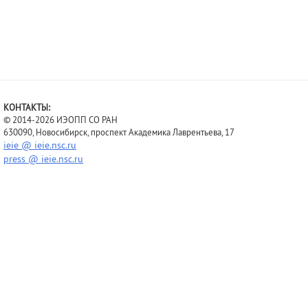
в ИЭОПП СО РАН. Немаловажн
школы сыграла и ее тесная с
решение реальных социальн
всего, Востока России).
КОНТАКТЫ:
© 2014-2026 ИЭОПП СО РАН
630090, Новосибирск, проспект Академика Лаврентьева, 17
ieie @ ieie.nsc.ru
press @ ieie.nsc.ru