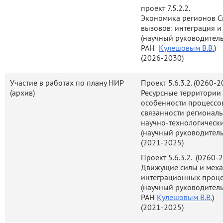
проект 7.5.2.2.
комплекса в современных ус
Экономика регионов С
В.А.Крюкову впервые в отеч
вызовов: интеграция 
(научный руководитель
в рамках общего теорет
РАН
Кулешовым В.В.
)
методологии индустриальн
(2026-2030)
теории, пространственной
освоения природных ресур
Участие в работах по плану НИР
Проект 5.6.3.2. (0260-
динамики сырьевых терр
(архив)
Ресурсные территории 
исследований нашли отраж
особенности процессо
связанности регионал
«Эволюционный подхо
научно-технологическ
государственного регулир
(научный руководитель
(2002), а также в моног
(2021-2025)
трансформируемой экономик
Проект 5.6.3.2. (0260-
Движущие силы и меха
Основные направления нау
интеграционных проце
связаны с изучением зак
(научный руководитель
правил, обеспечивающих э
РАН
Кулешовым В.В.
)
развитие ресурсного се
(2021-2025)
направлений развития со