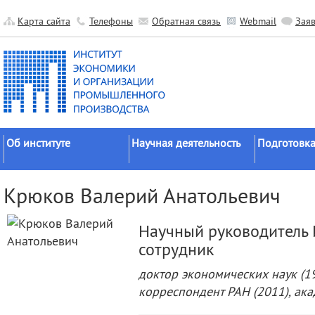
Карта сайта
Телефоны
Обратная связь
Webmail
Зая
Об институте
Научная деятельность
Подготовка
Краткие сведения
Направления
Аспирантура
Крюков Валерий Анатольевич
исследований
Официальные документы
Докторантур
Основные результаты
История
Соискательс
Научный руководитель 
Прикладные разработки
Руководство
Диссертаци
сотрудник
Гранты
советы
Научные подразделения
доктор экономических наук (19
Научные школы
Целевое обу
Прочие подразделения
корреспондент РАН (2011), ак
Экспедиции
Издательская