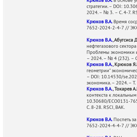
Крюков В.А.
В основе у
определяют «допустимый 
стратегии. – DOI: 10.
развития экономики и социа
2024. – № 3.
– С. 4-7
.
RS
Важные научные результаты 
Крюков В.А.
Время сос
изучения форм и направле
7652-2024-2-4-7
// ЭК
сырьевого сектора э
Крюков В.А.
, Абугсиса Д
ориентированных хозяйс
нефтегазового сектора
обоснован) высокий иннов
Проблемы экономики и
минерально-сырьевого сек
– 2024. – № 4 (232).
– С
Крюков В.А.
, Крюков Я.
сектор России: трудный пут
геометрии" экономиче
(2016)).
– DOI: 10.14530/se.20
экономика. – 2024. – Т.
Подход, предложенный В.А.
Крюков В.А.
, Токарев А
исследований по проблема
контекста к локальным
сектора не только Сибири,
10.30680/ECO0131-76
Арктической зоны РФ, а 
С. 8-28
.
RSCI, ВАК.
(Аляска).
Крюков В.А.
Поспеть за
Отражением признания на
7652-2024-4-4-7
// ЭК
В.А.Крюковым, является 