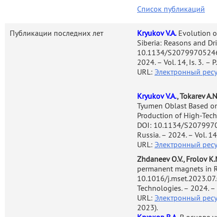
регионов размещения и функ
Список публикаций
Подобный синергетически
Публикации последних лет
Kryukov V.A.
Evolution o
комплексную социально-э
Siberia: Reasons and Dri
направлений развития сы
10.1134/S2079970524
последних лет (2012-20
2024. – Vol. 14, Is. 3.
– P
URL:
Электронный ресу
доминировавшие взгляды и
процесса истощения перв
Kryukov V.A.
, Tokarev A.
природных ресурсов не 
Tyumen Oblast Based on 
внимание динамику накоп
Production of High-Tech
развития практик и нав
DOI: 10.1134/S20799
функционирующих в совреме
Russia. – 2024. – Vol. 14, 
URL:
Электронный ресу
Современная динамика р
Zhdaneev O.V., Frolov K.
результатом не только инду
permanent magnets in R
обучения», но также и из
10.1016/j.mset.2023.07
(ресурсных режимов) и,
Technologies. – 2024. –
URL:
Электронный ресу
институциональных условий
2023).
доходов рентного характера