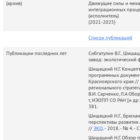
(архив)
Движущие силы и меха
научной экспертизе важ
интеграционных проце
проектов и программ регион
(исполнитель
)
(2021-2025)
Является руководител
исследовательских проек
Список публикаций
научного фонда, Красноярск
Научную деятельность совме
Публикации последних лет
Сибгатулин В.Г., Шиша
завод: экологический 
время (с 1984 по 2010 год
экономического планиров
Шишацкий Н.Г. Концеп
программных документ
университета (Инстит
Красноярского края //
природопользования), в на
регионального стратеги
названной кафедры.
В.И. Сарченко, Л.А Обор
т, ИЭОПП СО РАН [и др.]. 
Читает курсы «Макроэкон
381.
«Национальное счетовод
Шишацкий Н.Г., Брюхан
руководство аспирантам
перспективы развития
бакалавриата СФУ.
//
ЭКО
. - 2018. - № 4. - С
Шишацкий Н.Г. Обзор 