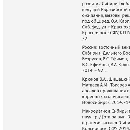
развития Сибири. Глоб
ведущей Евразийской 
ожидания, вызовы, реше
под общ. ред. О.А. Кар
Сиб. фед. ун-т, Краснояр
Красноярск : СФУ, КГПУ им
72.
Россия: восточный век
Сибири и Дальнего Вост
Безруков, В.С. Ефимов,
В.С. Ефимова, В.А. Крюк
2014. – 92 с.
Крюков В.А., Шишацкий 
Матвеев А.М., Токарев 
ареалов проживания и
коренных малочисленн
Новосибирск, 2014. - 14
Макрорегион Сибирь: п
науч. тр. / [отв. за вып.
стратегич. исслед. "Сиб
Красноярск: СФУ, 2014. 