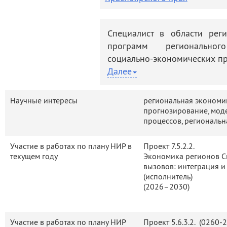
деятельность
Мероприятия
Контакты
Публикации
Специалист в области рег
программ региональног
социально-экономических пр
Далее
Закончил экономический 
специальности экономист-
Научные интересы
региональная экономи
экономики и организации 
прогнозирование, мод
РАН с 1976 года, с 1986 го
процессов, региональн
прогнозирования экономичес
Автор и соавтор более 120
Участие в работах по плану НИР в
Проект 7.5.2.2.
текущем году
Экономика регионов С
по проблемам прогнозиров
вызовов: интеграция 
развития региона, реал
(исполнитель)
региональной социально-э
(2026–2030)
политике.
Принимает активное учас
Участие в работах по плану НИР
Проект
5.6.3.2. (0260
связанных со стратегически