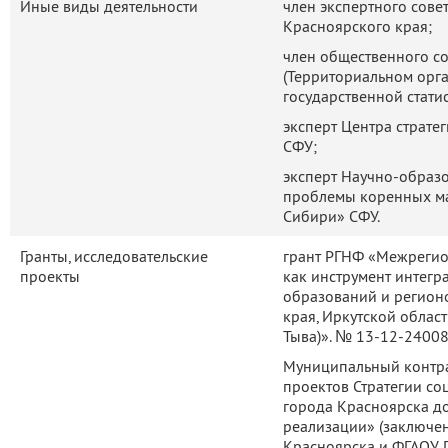
Иные виды деятельности
член экспертного сове
Красноярского края;
член общественного со
(Территориальном орг
государственной стати
эксперт Центра страте
СФУ;
эксперт Научно-образ
проблемы коренных ма
Сибири» СФУ.
Гранты, исследовательские
грант РГНФ «Межрегио
проекты
как инструмент интегр
образований и регион
края, Иркутской облас
Тыва)». № 13-12-24008 
Муниципальный контрак
проектов Стратегии со
города Красноярска до
реализации» (заключе
Красноярска и ФГАОУ