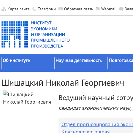
Карта сайта
Телефоны
Обратная связь
Webmail
Зая
Об институте
Научная деятельность
Подготовка
Краткие сведения
Направления
Аспирантура
Шишацкий Николай Георгиевич
исследований
Официальные документы
Докторантур
Основные результаты
История
Соискательс
Ведущий научный сотр
Прикладные разработки
Руководство
Диссертаци
кандидат экономических наук,
Гранты
советы
Научные подразделения
Научные школы
Целевое обу
Прочие подразделения
Отдел прогнозирования экон
Экспедиции
Издательская
Красноярского края