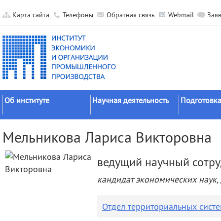
Карта сайта
Телефоны
Обратная связь
Webmail
Зая
Об институте
Научная деятельность
Подготовка
Краткие сведения
Направления
Аспирантура
Мельникова Лариса Викторовна
исследований
Официальные документы
Докторантур
Основные результаты
История
Соискательс
ведущий научный сотр
Прикладные разработки
Руководство
Диссертаци
кандидат экономических наук,
Гранты
советы
Научные подразделения
Научные школы
Целевое обу
Прочие подразделения
Отдел территориальных сист
Экспедиции
Издательская