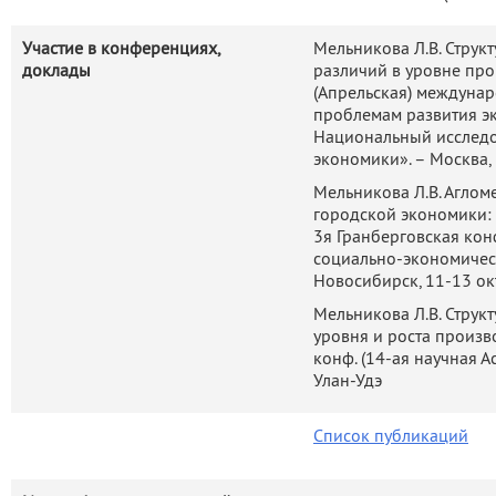
Участие в конференциях,
Мельникова Л.В. Стру
доклады
различий в уровне про
(Апрельская) междуна
проблемам развития э
Национальный исследо
экономики». – Москва,
Мельникова Л.В. Аглом
городской экономики: 
3я Гранберговская ко
социально-экономическ
Новосибирск, 11-13 ок
Мельникова Л.В. Струк
уровня и роста произво
конф. (14-ая научная Асс
Улан-Удэ
Список публикаций