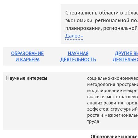
деятельность
Мероприятия
Специалист в области в обла
Контакты
Публикации
экономики, региональной пол
планирования, региональной 
Далее
Важнейшие результаты:
1. развитие категорий эффек
ОБРАЗОВАНИЕ
НАУЧНАЯ
ДРУГИЕ В
периферийности в региональ
И КАРЬЕРА
ДЕЯТЕЛЬНОСТЬ
ДЕЯТЕЛЬН
2. анализ межрегиональных 
пространственного социальн
3. структурный анализ регио
Научные интересы
социально-экономическ
методология пространс
4. развитие подходов к коли
моделирование межре
моделированию межрегионал
включая межотраслево
производительности труда
анализ развития горо
5. анализ и прогнозирование
эффектов; структурный
роста и межрегиональ
муниципальной экономики Р
труда
Лично и в соавторстве опубл
Образование и карье