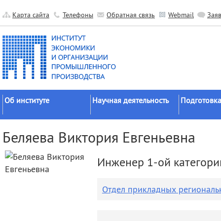
Карта сайта
Телефоны
Обратная связь
Webmail
Зая
Об институте
Научная деятельность
Подготовка
Краткие сведения
Направления
Аспирантура
Беляева Виктория Евгеньевна
исследований
Официальные документы
Докторантур
Основные результаты
История
Соискательс
Инженер 1-ой категори
Прикладные разработки
Руководство
Диссертаци
Гранты
советы
Научные подразделения
Отдел прикладных региональ
Научные школы
Целевое обу
Прочие подразделения
Экспедиции
Издательская