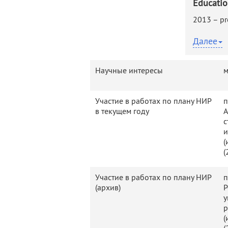
Educatio
деятельность
Мероприятия
2013 – pr
Контакты
Публикации
Далее
2011 – 2
Научные интересы
м
Участие в работах по плану НИР
п
2007 – 2
в текущем году
А
с
и
2004 – 2
(
(
Experien
Участие в работах по плану НИР
п
(архив)
Р
May 2014
у
present
р
(