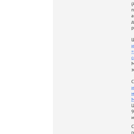
(
п
December
а
д
2009 – 2
р
Ш
и
=
2008 – 2
c
М
э
Addition
С
и
м
M
Language
Ц
Russian
9
и
English
С
Hobbies:
г