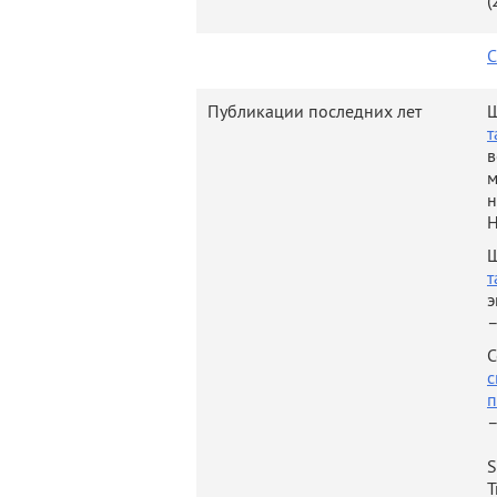
(
С
January 2
February 
Публикации последних лет
Ш
т
в
м
н
Н
January 2
Ш
February 
т
э
October 
–
May 2014
С
с
п
–
August 
S
Decembe
T