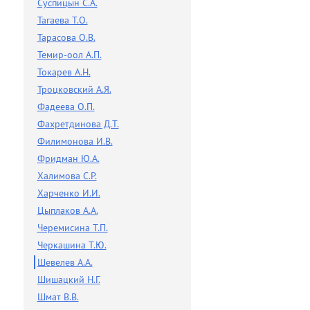
Суспицын С.А.
Тагаева Т.О.
Тарасова О.В.
Темир-оол А.П.
Токарев А.Н.
Троцковский А.Я.
Фадеева О.П.
Фахретдинова Д.Т.
Филимонова И.В.
Фридман Ю.А.
Халимова С.Р.
Харченко И.И.
Цыплаков А.А.
Черемисина Т.П.
Черкашина Т.Ю.
Шевелев А.А.
Шишацкий Н.Г.
Шмат В.В.