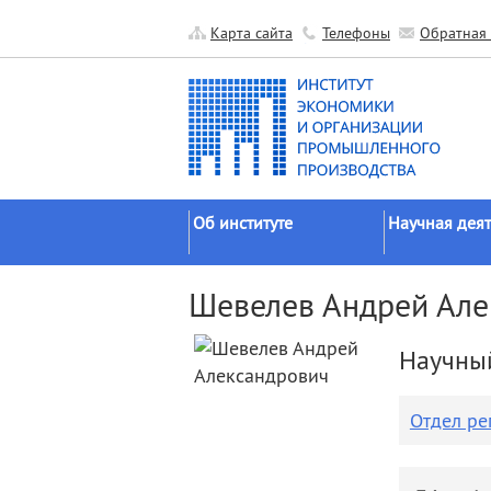
Карта сайта
Телефоны
Обратная 
Об институте
Научная деят
Краткие сведения
Направления
Шевелев Андрей Але
исследований
Официальные документы
Основные резу
История
Научны
Прикладные р
Руководство
Гранты
Научные подразделения
Отдел ре
Научные школ
Прочие подразделения
Экспедиции
Издательская