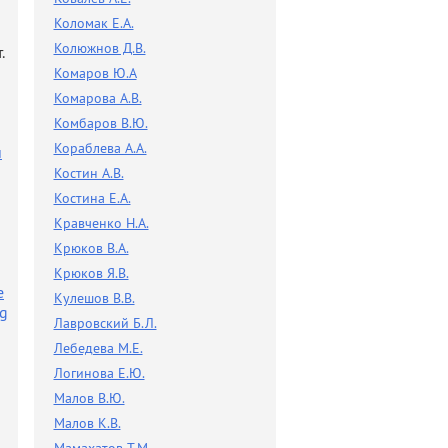
Коломак Е.А.
f
Колюжнов Д.В.
.
Комаров Ю.А
Комарова А.В.
Комбаров В.Ю.
Кораблева А.А.
й
Костин А.В.
Костина Е.А.
Кравченко Н.А.
Крюков В.А.
Крюков Я.В.
е
Кулешов В.В.
ng
Лавровский Б.Л.
Лебедева М.Е.
Логинова Е.Ю.
Малов В.Ю.
Малов К.В.