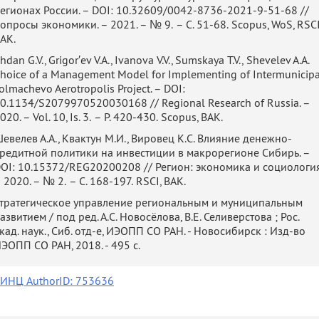
g
Swim in open water through the Ob river in 2014
егионах России. – DOI: 10.32609/0042-8736-2021-9-51-68 //
опросы экономики. – 2021. – № 9. – С. 51-68. Scopus, WoS, RSCI
Randonneuring (cycling for distance up to 600 km)
АК.
Siberian
hdan G.V., Grigor′ev V.A., Ivanova V.V., Sumskaya T.V., Shevelev A.A.
International Marathon 2014
hoice of a Management Model for Implementing of Intermunicipa
olmachevo Aerotropolis Project. – DOI:
0.1134/S2079970520030168 // Regional Research of Russia. –
020. – Vol. 10, Is. 3. – P. 420-430. Scopus, ВАК.
евелев А.А., Квактун М.И., Вировец К.С. Влияние денежно-
редитной политики на инвестиции в макрорегионе Сибирь. –
OI: 10.15372/REG20200208 // Регион: экономика и социология
 2020. – № 2. – С. 168-197. RSCI, ВАК.
тратегическое управление региональным и муниципальным
азвитием / под ред. А.С. Новосёлова, В.Е. Селиверстова ; Рос.
кад. наук., Сиб. отд-е, ИЭОПП СО РАН. - Новосибирск : Изд-во
ЭОПП СО РАН, 2018. - 495 с.
ИНЦ AuthorID:
753636