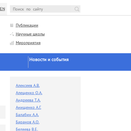
EN
Публикации
Научные школы
Мероприятия
Новости и события
Новости Минобрнауки и
РАН
и
Алексеев А.В.
Научная жизнь
Алещенко О.А.
Конференции и семинары
Андреева Т.А.
Анищенко А.Г.
Заседания ученого совета
Балабин А.А.
Заседания диссоветов
Баранов А.О.
Экспертное мнение
Беляева В.Е.