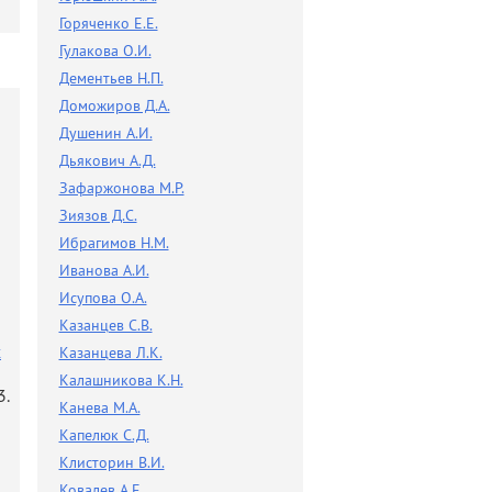
Горяченко Е.Е.
Гулакова О.И.
Дементьев Н.П.
Доможиров Д.А.
Душенин А.И.
Дьякович А.Д.
Зафаржонова М.Р.
Зиязов Д.С.
Ибрагимов Н.М.
Иванова А.И.
Исупова О.А.
Казанцев С.В.
х
Казанцева Л.К.
Калашникова К.Н.
3.
Канева М.А.
Капелюк С.Д.
Клисторин В.И.
Ковалев А.Е.