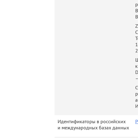
Swimmin
р
В
Cycling
В
Running
Z
C
T
1
2
Ш
к
D
–
С
р
а
И
Идентификаторы в российских
Р
и международных базах данных