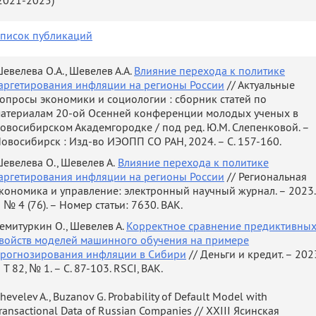
2021-2025)
Junior Research Fellow. Econometric modeling and
macroeconomics.
писок публикаций
013 –
Researcher in international project FP7 PEOPLE 2011
2015
IRSES 295050 Functioning of Local Production System in
евелева О.А., Шевелев А.А.
Влияние перехода к политике
the Conditions of Economic Crisis. Comparative analysis
аргетирования инфляции на регионы России
// Актуальные
and benchmarking for the Europe Union and beyond. Five
опросы экономики и социологии : сборник статей по
months visit to Bulgaria at University of National and
атериалам 20-ой Осенней конференции молодых ученых в
World Economy and three months visit to Poland at
овосибирском Академгородке / под ред. Ю.М. Слепенковой. –
University of Lodz were included.
овосибирск : Изд-во ИЭОПП СО РАН, 2024. – С. 157-160.
015 –
University of National and World Economy, Sofia, Bulgaria.
евелева О., Шевелев А.
Влияние перехода к политике
Business Faculty. Researcher. Mathematical computer
2015
аргетирования инфляции на регионы России
// Региональная
modeling of real estate.
кономика и управление: электронный научный журнал. – 2023.
2012 –
 № 4 (76). – Номер статьи: 7630. ВАК.
IEIE SB RAS. Municipal and Government Management
Department. Division of External Relationship of Siberia.
емитуркин О., Шевелев А.
Корректное сравнение предиктивны
Engineer. Macroeconomic modeling, econometric analysis,
войств моделей машинного обучения на примере
factor analysis. Assistant lecturer on applied time series
рогнозирования инфляции в Сибири
// Деньги и кредит. – 202
analysis at university course.
 Т 82, № 1. – С. 87-103. RSCI, ВАК.
2012 –
Coca-Cola HBC Eurasia, Novosibirsk Branch. Analyst of
hevelev A., Buzanov G. Probability of Default Model with
Business Information department. Sales, finance and
r 2012
ransactional Data of Russian Companies // XXIII Ясинская
marketing reports, forecasting, order system servicing, KPI