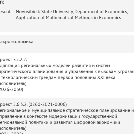
n:
esent
Novosibirsk State University, Department of Economics,
Application of Mathematical Methods in Economics
Division, PhD student.
013
Novosibirsk State University, Department of Economics,
Application of Mathematical Methods in Economics
акроэкономика
Division, Master degree.
Novosibirsk State University, Department of Mechanics
роект 7.5.2.2.
and Mathematics, Theoretical Cybernetics Division,
011
даптация региональных моделей развития и систем
Bachelor degree.
тратегического планирования и управления к вызовам, угроза
Higher College of Informatics of Novosibirsk State
 технологическим трендам первой половины XXI века
University, Department of Information Systems.
006
исполнитель
)
2026-2030)
ce:
роект 5.6.3.2. (0260-2021-0006)
егиональное и муниципальное стратегическое планирование и
 –
Institute of Economics and Industrial Engineering of the
правление в контексте модернизации государственной
Siberian Branch of the Russian Academy of Sciences (IEIE
егиональной политики и развития цифровой экономики
SB RAS). Municipal and Government Management
исполнитель
)
Department. Division of External Relationship of Siberia.