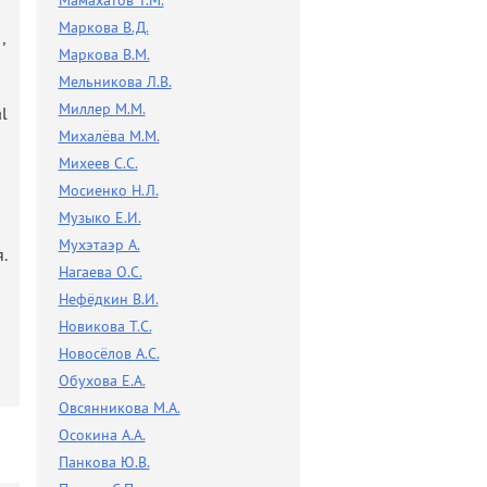
Мамахатов Т.М.
Маркова В.Д.
,
Маркова В.М.
Мельникова Л.В.
Миллер М.М.
l
Михалёва М.М.
Михеев С.С.
Мосиенко Н.Л.
Музыко Е.И.
Мухэтаэр А.
.
Нагаева О.С.
Нефёдкин В.И.
Новикова Т.С.
Новосёлов А.С.
Обухова Е.А.
Овсянникова М.А.
Осокина А.А.
Панкова Ю.В.