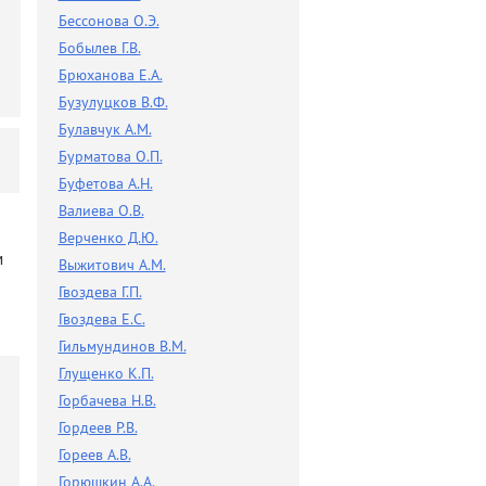
Разное
Бессонова О.Э.
Поиск по новостям
Бобылев Г.В.
Брюханова Е.А.
Бузулуцков В.Ф.
Булавчук А.М.
Бурматова О.П.
Буфетова А.Н.
Валиева О.В.
Верченко Д.Ю.
м
Выжитович А.М.
Гвоздева Г.П.
Гвоздева Е.С.
Гильмундинов В.М.
Глущенко К.П.
Горбачева Н.В.
Гордеев Р.В.
Гореев А.В.
Горюшкин А.А.