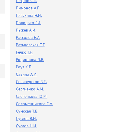
Петров С.П.
Пимонов А.Г.
Пляскина Н.И.
Поподько Г.И.
Пыжев А.И.
Рассолов Е.А.
Ратьковская Т.Г.
Речко Г.Н.
Родионова Л.В.
Роуз К.Б.
Савина А.И.
Селиверстов В.Е.
Сергиенко А.М.
Слепенкова Ю.М.
Соломенникова Е.А.
Сумская Т.В.
Суслов В.И.
Суслов Н.И.