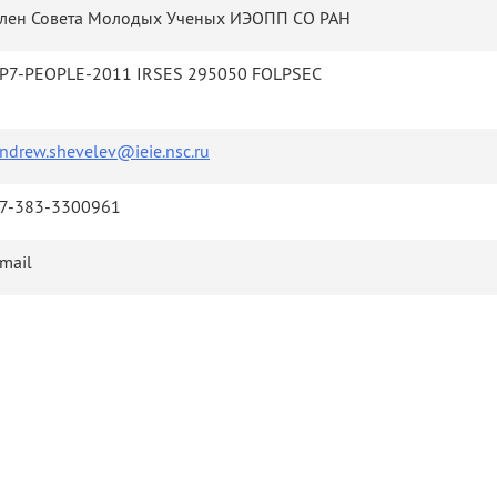
лен Совета Молодых Ученых ИЭОПП СО РАН
P7-PEOPLE-2011 IRSES 295050 FOLPSEC
ndrew.shevelev@ieie.nsc.ru
7-383-3300961
mail