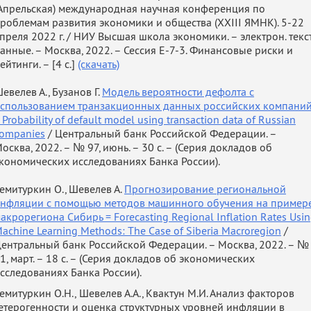
Апрельская) международная научная конференция по
calculation.
роблемам развития экономики и общества (XXIII ЯМНК). 5-22
 2011
Manager of independent observers in the Lower House o
преля 2022 г. / НИУ Высшая школа экономики. – электрон. текст
the Russian Federation Parliament elections.
анные. – Москва, 2022. – Сессия E-7-3. Финансовые риски и
010
ейтинги. – [4 с.]
AIESEC NSU. Vice President of Finance. State and internal
(скачать)
finance reports, conclusion of treaties, finance policy,
евелев А., Бузанов Г.
budgeting, conference organizer, servicing of account
Модель вероятности дефолта с
спользованием транзакционных данных российских компани
manager system, interview manager.
 Probability of default model using transaction data of Russian
009
AIESEC NSU. Sales manager. Set up account manager
ompanies
/ Центральный банк Российской Федерации. –
system, partnership searching.
осква, 2022. – № 97, июнь. – 30 с. – (Серия докладов об
кономических исследованиях Банка России).
al information:
емитуркин О., Шевелев А.
Прогнозирование региональной
нфляции с помощью методов машинного обучения на пример
акрорегиона Сибирь = Forecasting Regional Inflation Rates Usi
achine Learning Methods: The Case of Siberia Macroregion
/
:
ентральный банк Российской Федерации. – Москва, 2022. – №
Native
1, март. – 18 с. – (Серия докладов об экономических
сследованиях Банка России).
Advanced
емитуркин О.Н., Шевелев А.А., Квактун М.И. Анализ факторов
етерогенности и оценка структурных уровней инфляции в